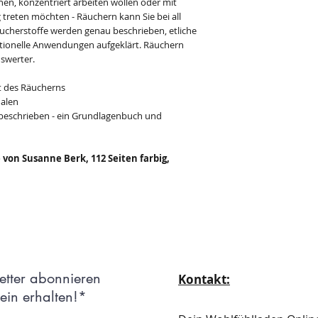
en, konzentriert arbeiten wollen oder mit
 treten möchten - Räuchern kann Sie bei all
ucherstoffe werden genau beschrieben, etliche
itionelle Anwendungen aufgeklärt. Räuchern
swerter.
ft des Räucherns
ualen
t beschrieben - ein Grundlagenbuch und
on Susanne Berk, 112 Seiten farbig,
etter abonnieren
Kontakt:
in erhalten!*