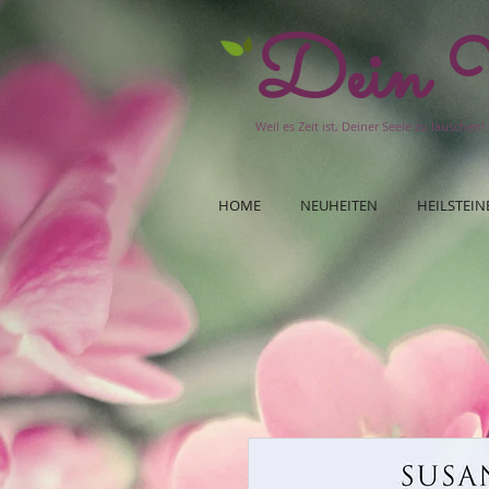
Dein W
Weil es Zeit ist, Deiner Seele zu lauschen!
HOME
NEUHEITEN
HEILSTEIN