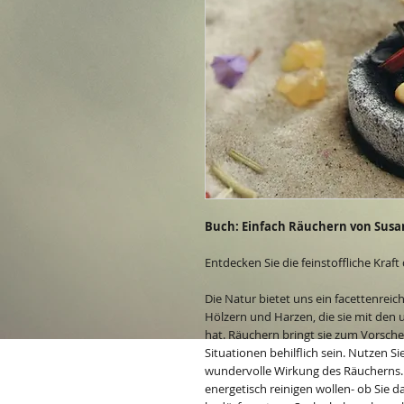
Buch: Einfach Räuchern von Susa
Entdecken Sie die feinstoffliche Kraft 
Die Natur bietet uns ein facettenrei
Hölzern und Harzen, die sie mit den 
hat. Räuchern bringt sie zum Vorsche
Situationen behilflich sein. Nutzen Sie 
wundervolle Wirkung des Räucherns
energetisch reinigen wollen- ob Sie 