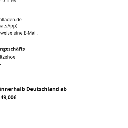
neshop®
hlladen.de
13 (WhatsApp)
weise eine E-Mail.
engeschäfts
Itzehoe:
r
innerhalb Deutschland ab
49,00€