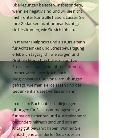
Überlegungen belasten. Insbesondere,
wenn sie negativ sind und wir sie nicht
mehr unter Kontrolle haben. Lassen Sie
Ihre Gedanken nicht unbeaufsichtigt –
sie bestimmen, wie Sie sich fühlen.
In meiner Heilpraxis und als Kursleiterin
für Achtsamkeit und Stressbewältigung
erlebe ich tagtäglich, wie Sorgen und
Grübeln Menschen belasten und zu
Stress und sogar Leid führen können.
Immer wieder werde ich nach
Möglichkeiten und vor allem Übungen
gefragt, wie man sie loslassen und das
Gedankenkarussell verlassen kann.
In diesem Buch habe ich diejenigen
Übungen für Sie zusammengestellt, die
für meine Patienten und Kursteilnehmer
besonders hilfreich sind und sich im
Alltag gut bewährt haben. Wählen Sie
einfach jene aus, die für Sie aktuell am