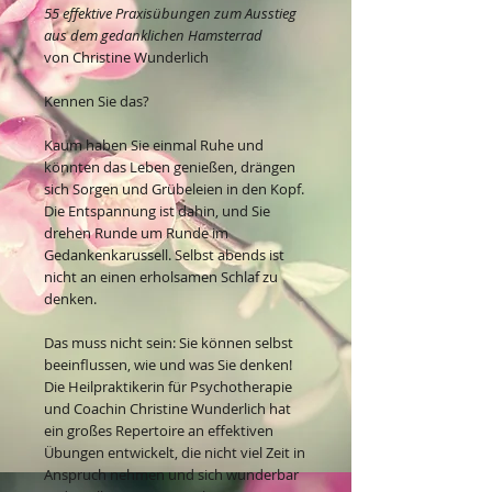
55 effektive Praxisübungen zum Ausstieg
aus dem gedanklichen Hamsterrad
von Christine Wunderlich
Kennen Sie das?
Kaum haben Sie einmal Ruhe und
könnten das Leben genießen, drängen
sich Sorgen und Grübeleien in den Kopf.
Die Entspannung ist dahin, und Sie
drehen Runde um Runde im
Gedankenkarussell. Selbst abends ist
nicht an einen erholsamen Schlaf zu
denken.
Das muss nicht sein: Sie können selbst
beeinflussen, wie und was Sie denken!
Die Heilpraktikerin für Psychotherapie
und Coachin Christine Wunderlich hat
ein großes Repertoire an effektiven
Übungen entwickelt, die nicht viel Zeit in
Anspruch nehmen und sich wunderbar