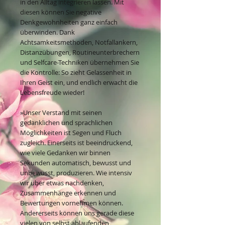
in den Alltag integrieren lassen. Mit
diesen können Sie negative
Denkgewohnheiten ganz einfach
überwinden. Dank
Achtsamkeitsmethoden, Notfallankern,
Distanzübungen, Routineunterbrechern
und Selfcare-Techniken übernehmen Sie
die Kontrolle: So zieht Gelassenheit in
Ihren Geist ein, und endlich erwacht die
Lebensfreude wieder!
»Unser Verstand mit seinen
gedanklichen und sprachlichen
Möglichkeiten ist Segen und Fluch
zugleich. Einerseits ist beeindruckend,
wie viele Gedanken wir binnen
Sekunden automatisch, bewusst und
unbewusst, produzieren. Wie intensiv
wir über etwas nachdenken,
Zusammenhänge erkennen und
Bewertungen vornehmen können.
Andererseits können uns gerade diese
vielen von selbst ablaufenden