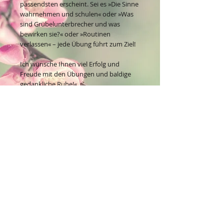
passendsten erscheint. Sei es »Die Sinne
wahrnehmen und schulen« oder »Was
sind Grübelunterbrecher und was
bewirken sie?« oder »Routinen
verlassen« – jede Übung führt zum Ziel!
Ich wünsche Ihnen viel Erfolg und
Freude mit den Übungen und baldige
gedankliche Ruhe!«
Christine Wunderlich
ISBN-13: 978-3-8434-1444-9
168 Seiten, Klappenbroschur, mit
zahlreichen farbigen Abb.
Kontakt:
Dein Wohlfühlladen Onlineshop®