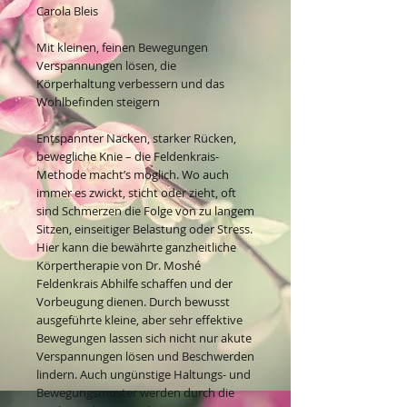
Carola Bleis
Mit kleinen, feinen Bewegungen
Verspannungen lösen, die
Körperhaltung verbessern und das
Wohlbefinden steigern
Entspannter Nacken, starker Rücken,
bewegliche Knie – die Feldenkrais-
Methode macht’s möglich. Wo auch
immer es zwickt, sticht oder zieht, oft
sind Schmerzen die Folge von zu langem
Sitzen, einseitiger Belastung oder Stress.
Hier kann die bewährte ganzheitliche
Körpertherapie von Dr. Moshé
Feldenkrais Abhilfe schaffen und der
Vorbeugung dienen. Durch bewusst
ausgeführte kleine, aber sehr effektive
Bewegungen lassen sich nicht nur akute
Verspannungen lösen und Beschwerden
lindern. Auch ungünstige Haltungs- und
Bewegungsmuster werden durch die