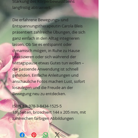
Stärkung des Körperbewusstseins
langfristig abtrainiert.
Die erfahrene Bewegungs- und
Entspannungstherapeutin Carola Bleis
präsentiert zahlreiche Übungen, die sich
ganz einfach in den Alltag integrieren
lassen. Ob Sie es entspannt oder
dynamisch mögen, in Ruhe zu Hause
praktizieren oder sich während der
Mittagspause etwas Gutes tun wollen –
die passende Anwendung ist schnell
gefunden. Einfache Anleitungen und
anschauliche Fotos machen Lust, sofort
loszulegen und die Freude an der
Bewegung neu zu entdecken.
ISBN-13: 978-3-8434-1525-5
136 Seiten, broschiert 144 x 205 mm, mit
zahlreichen farbigen Abbildungen