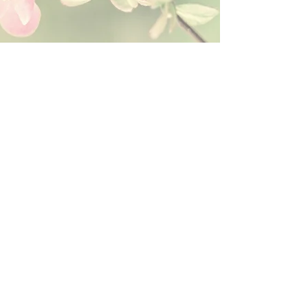
Kontakt:
Dein Wohlfühlladen Onlineshop®
Inh. Denise Lembrecht
E-Mail:
info@dein-wohlfuehlladen.de
​​​​​​​​​​​​​​​​​​​​Tel.:
0151 - 432 085 13
(WhatsApp)
Schreibe mir bitte vorzugsweise eine E-Mail.
Öffnungszeiten des Ladengeschäfts
in der Feldschmiede 58 in Itzehoe:
Do. & Fr. 10:00 - 17:00 Uhr
Versandkostenfrei innerhalb
Deutschland ab 49,00€