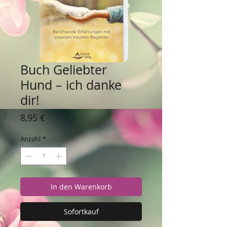
Buch Geliebter
Hund – ich danke
dir!
Preis
8,95 €
Anzahl
*
In den Warenkorb
Sofortkauf