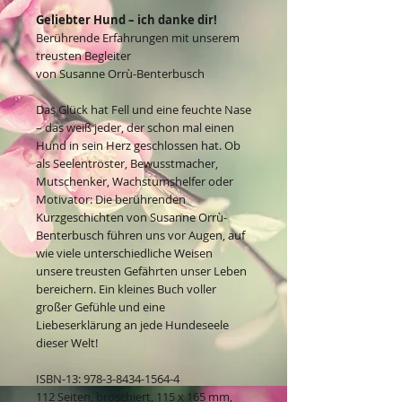
Geliebter Hund – ich danke dir!
Berührende Erfahrungen mit unserem
treusten Begleiter
von Susanne Orrù-Benterbusch
Das Glück hat Fell und eine feuchte Nase
– das weiß jeder, der schon mal einen
Hund in sein Herz geschlossen hat. Ob
als Seelentröster, Bewusstmacher,
Mutschenker, Wachstumshelfer oder
Motivator: Die berührenden
Kurzgeschichten von Susanne Orrù-
Benterbusch führen uns vor Augen, auf
wie viele unterschiedliche Weisen
unsere treusten Gefährten unser Leben
bereichern. Ein kleines Buch voller
großer Gefühle und eine
Liebeserklärung an jede Hundeseele
dieser Welt!
ISBN-13: 978-3-8434-1564-4
112 Seiten, broschiert, 115 x 165 mm,