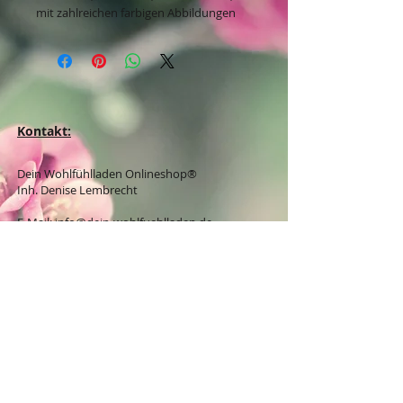
mit zahlreichen farbigen Abbildungen
Kontakt:
Dein Wohlfühlladen Onlineshop®
Inh. Denise Lembrecht
E-Mail:
info@dein-wohlfuehlladen.de
​​​​​​​​​​​​​​​​​​​​Tel.:
0151 - 432 085 13
(WhatsApp)
Schreibe mir bitte vorzugsweise eine E-Mail.
Öffnungszeiten des Ladengeschäfts
in der Feldschmiede 58 in Itzehoe:
Do. & Fr. 10:00 - 17:00 Uhr
Versandkostenfrei innerhalb