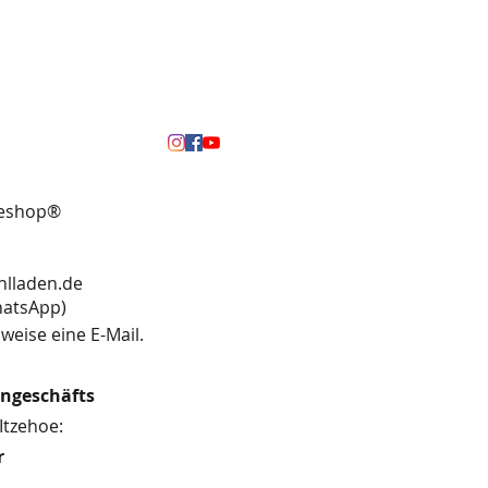
neshop®
hlladen.de
13 (WhatsApp)
weise eine E-Mail.
engeschäfts
Itzehoe:
r