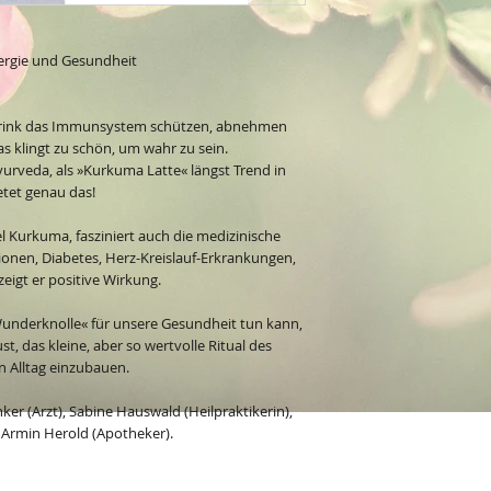
ergie und Gesundheit
Drink das Immunsystem schützen, abnehmen
as klingt zu schön, um wahr zu sein.
urveda, als »Kurkuma Latte« längst Trend in
etet genau das!
l Kurkuma, fasziniert auch die medizinische
onen, Diabetes, Herz-Kreislauf-Erkrankungen,
igt er positive Wirkung.
»Wunderknolle« für unsere Gesundheit tun kann,
, das kleine, aber so wertvolle Ritual des
n Alltag einzubauen.
ker (Arzt), Sabine Hauswald (Heilpraktikerin),
 Armin Herold (Apotheker).