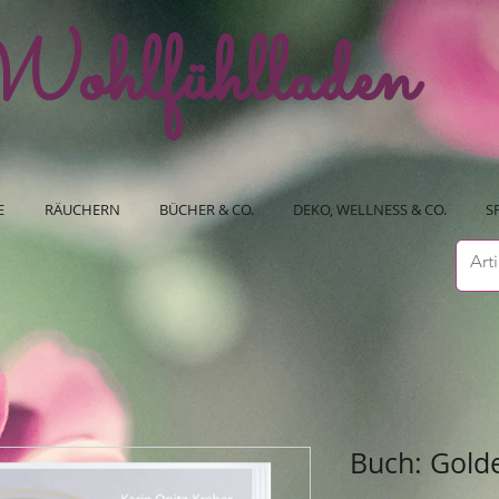
ohlfühlladen
E
RÄUCHERN
BÜCHER & CO.
DEKO, WELLNESS & CO.
S
Buch: Gold