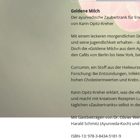
Goldene Milch
Der ayurvedische Zaubertrank für En
von Karin Opitz-Kreher
Mit einem leckeren morgendlichen 
und seine Jugendlichkeit erhalten – d
Doch die »Goldene Milch« aus dem Ay
den Cafés von Berlin bis New York, bi
Curcumin, ein Stoff aus der Heilwurze
Forschung: Bei Entzündungen, Infekti
hohen Cholesterinwerten und Krebs ze
Karin Opitz-Kreher erklärt, was die 
und macht mit kreativen Rezepten Lust
täglichen »Zaubertranks« selbst in de
Mit Gastbeiträgen von Dr. Olivier Wen
Harald Schmitz (Ayurveda-Koch) und
ISBN-13: 978-3-8434-5181-9