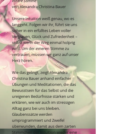
innere Stimme
von Alexandra Christina Bauer
Unsere Intuition weiß genau, wo es
langgeht. Folgen wir ihr, führt sie uns
sicher in ein erfülltes Leben voller
Vertrauen, Glück und Zufriedenheit –
selbst wenn der Weg einmal holprig
wird. Um der inneren Stimme zu
vertrauen, müssen wir ganz auf unser
Herz hören.
Wie das gelingt, zeigt Alexandra
Christina Bauer anhand einfacher
Übungen und Meditationen, die das
Bewusstsein für das Selbst und die
ureigenen Bedürfnisse stärken und
erklären, wie wir auch im stressigen
Alltag ganz bei uns bleiben.
Glaubenssätze werden
umprogrammiert und Zweifel
überwunden, damit aus dem zarten
Stimmchen der Intuition wieder eine