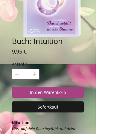
Buch: Intuition
Preis
9,95 €
Anzahl
*
In den Warenkorb
Sofortkauf
Intuition
Höre auf dein Bauchgefühl und deine