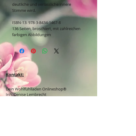
deutliche und verlässliche innere
Stimme wird.
ISBN-13: 978-3-8434-1467-8
136 Seiten, broschiert, mit zahlreichen
farbigen Abbildungen
Kontakt:
Dein Wohlfühlladen Onlineshop®
Inh. Denise Lembrecht
E-Mail:
info@dein-wohlfuehlladen.de
​​​​​​​​​​​​​​​​​​​​Tel.:
0151 - 432 085 13
(WhatsApp)
Schreibe mir bitte vorzugsweise eine E-Mail.
Öffnungszeiten des Ladengeschäfts