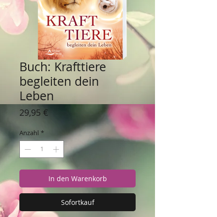
Buch: Krafttiere
begleiten dein
Leben
Preis
29,95 €
Anzahl
*
In den Warenkorb
Sofortkauf