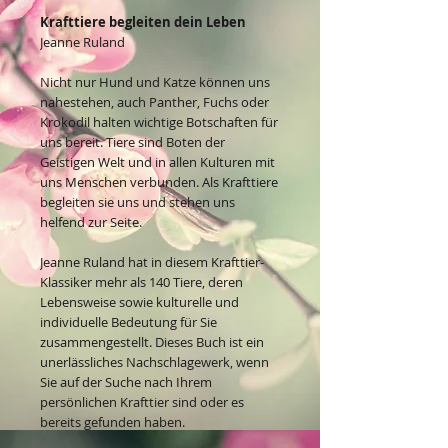
Krafttiere begleiten dein Leben
Jeanne Ruland
Nicht nur Hund und Katze können uns
nahestehen, auch Panther, Fuchs oder
Krokodil halten wichtige Botschaften für
uns bereit. Tiere sind Boten der
Geistigen Welt und in allen Kulturen mit
uns Menschen verbunden. Als Krafttiere
begleiten sie uns und stehen uns
helfend zur Seite.
Jeanne Ruland hat in diesem Krafttier-
Klassiker mehr als 140 Tiere, deren
Lebensweise sowie kulturelle und
individuelle Bedeutung für Sie
zusammengestellt. Dieses Buch ist ein
unerlässliches Nachschlagewerk, wenn
Sie auf der Suche nach Ihrem
persönlichen Krafttier sind oder es
bereits gefunden haben.