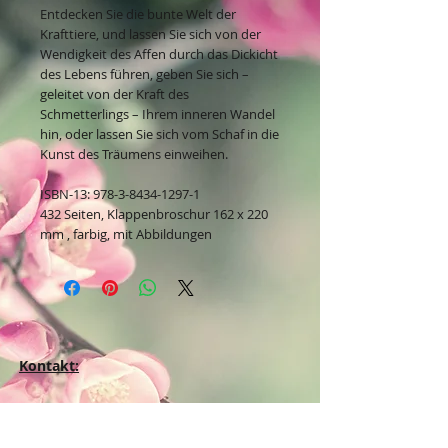
Entdecken Sie die bunte Welt der
Krafttiere, und lassen Sie sich von der
Wendigkeit des Affen durch das Dickicht
des Lebens führen, geben Sie sich –
geleitet von der Kraft des
Schmetterlings – Ihrem inneren Wandel
hin, oder lassen Sie sich vom Schaf in die
Kunst des Träumens einweihen.
ISBN-13: 978-3-8434-1297-1
432 Seiten, Klappenbroschur 162 x 220
mm , farbig, mit Abbildungen
Kontakt:
Dein Wohlfühlladen Onlineshop®
Inh. Denise Lembrecht