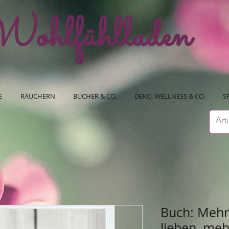
ohlfühlladen
E
RÄUCHERN
BÜCHER & CO.
DEKO, WELLNESS & CO.
S
Buch: Mehr
lieben, meh