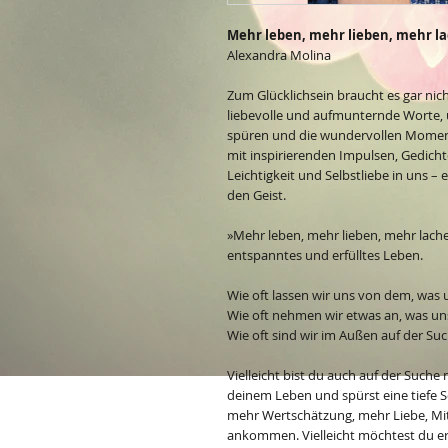
Mehr leben, mehr lieben, mehr l
Alexandra Molina
Zum Glücklichsein braucht es gar nic
liebevolle und aufmunternde Worte, 
spüren und die wundervollen Moment
mit inspirierenden Impulsen, Gedic
Leichtigkeit und Selbstliebe in uns – 
den Geist.
»Mehr leben, mehr lieben, mehr lache
entspanntes und erfülltes Leben.
Wie oft lassen wir uns von dem, was
Wie oft nehmen wir etwas an, was uns
Wie oft sind wir im Außen auf der Suc
Vielleicht bist du auch auf der Suche 
deinem Leben und spürst eine tiefe Se
mehr Wertschätzung, mehr Liebe, Mit
ankommen. Vielleicht möchtest du e