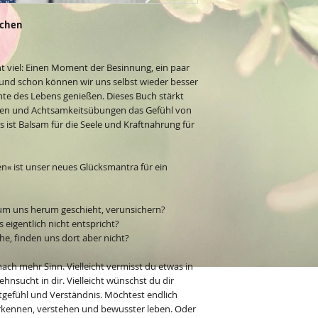
achen
ht viel: Einen Moment der Besinnung, ein paar
und schon können wir uns selbst wieder besser
e des Lebens genießen. Dieses Buch stärkt
hten und Achtsamkeitsübungen das Gefühl von
es ist Balsam für die Seele und Kraftnahrung für
n« ist unser neues Glücksmantra für ein
 um uns herum geschieht, verunsichern?
 eigentlich nicht entspricht?
he, finden uns dort aber nicht?
nach mehr Sinn. Vielleicht vermisst du etwas in
hnsucht in dir. Vielleicht wünschst du dir
gefühl und Verständnis. Möchtest endlich
rkennen, verstehen und bewusster leben. Oder