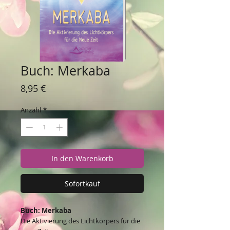
Buch: Merkaba
Preis
8,95 €
Anzahl
*
In den Warenkorb
Sofortkauf
Buch: Merkaba
Die Aktivierung des Lichtkörpers für die