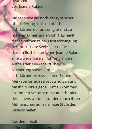
neue Zeit
von Jeanne Ruland
Die Merkaba gilt nach altägyptischer
Überlieferung als feinstofflicher
Lichtkörper, der uns umgibt und zu
höheren Dimensionen führt. Es heißt,
dieses Zeichen reiner Lichtschwingung
berühre unsere Seele sehr tief. Mit
diesem Buch bietet Ihnen Jeanne Ruland
eine wunderbare Einführung in den
Aufbau der Merkaba, zu ihrer
Aktivierung sowie zum
Lichtkörperprozess. Lernen Sie, die
Merkaba für sich selbst zu nutzen und
mit ihr in Ihre eigene Kraft zu kommen.
So können Sie nicht nur zum Schöpfer
des Lebens werden, sondern auch Ihren
Mitmenschen auf eine neue Stufe des
Daseins helfen.
Aus dem Inhalt:
- Merkaba = Lichtkörper