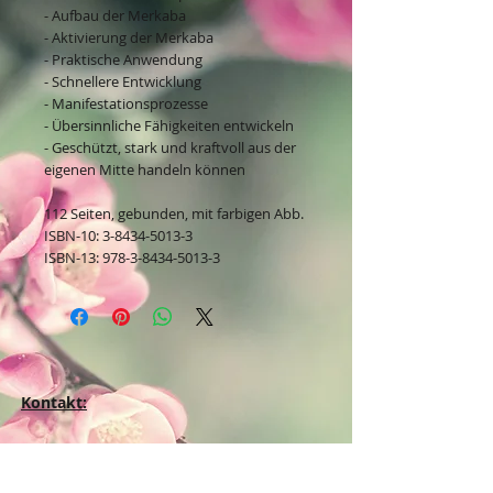
- Aufbau der Merkaba
- Aktivierung der Merkaba
- Praktische Anwendung
- Schnellere Entwicklung
- Manifestationsprozesse
- Übersinnliche Fähigkeiten entwickeln
- Geschützt, stark und kraftvoll aus der
eigenen Mitte handeln können
112 Seiten, gebunden, mit farbigen Abb.
ISBN-10: 3-8434-5013-3
ISBN-13: 978-3-8434-5013-3
Kontakt:
Dein Wohlfühlladen Onlineshop®
Inh. Denise Lembrecht