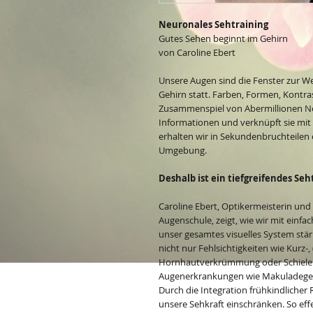
Neuronales Sehtraining
Gutes Sehen beginnt im Gehirn
von Caroline Ebert
Unsere Augen sind die Fenster zur W
Gehirn statt. Farben, Formen, Kontra
Zusammenspiel von Abermillionen Neu
Informationen und verknüpft sie mit
erhalten wir in Sekundenbruchteilen e
Umgebung.
Deshalb ist ein tiefgreifendes Seh
Caroline Ebert, Optikermeisterin und
Augenschule, zeigt, wie wir mit einf
unser gesamtes visuelles System stä
nicht nur Fehlsichtigkeiten wie Kurz-, 
Hornhautverkrümmung oder Schielen
Augenerkrankungen wie Makuladegen
Durch die Integration frühkindlicher 
unsere Sehkraft einschränken. So effe