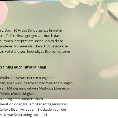
elt. Doch 80 % des Sehvorgangs findet im
ste, Tiefen, Bewegungen … – durch das
ronen interpretiert unser Gehirn diese
 anderen Sinneseindrücken. Auf diese Weise
in vollständiges, lebendiges Bild von unserer
training auch Hirntraining!
 erfahrene Sehtrainerin mit eigener
achen, aber wirkungsvollen neuronalen Übungen
rken. Mit der innovativen Methode können wir
(Alters-)Weitsichtigkeit,
 korrigieren, sondern auch
eration oder grauem Star entgegenwirken.
Reflexe lösen wir zudem Blockaden auf, die
ktiv war Sehtraining noch nie!