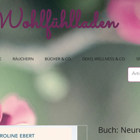
ohlfühlladen
E
RÄUCHERN
BÜCHER & CO.
DEKO, WELLNESS & CO.
S
Buch: Neur