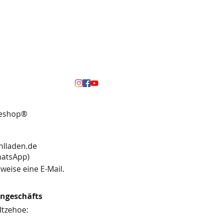
neshop®
hlladen.de
13 (WhatsApp)
weise eine E-Mail.
engeschäfts
Itzehoe: