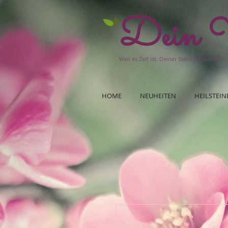
Dein W
Weil es Zeit ist, Deiner Seele zu lauschen!
HOME
NEUHEITEN
HEILSTEIN