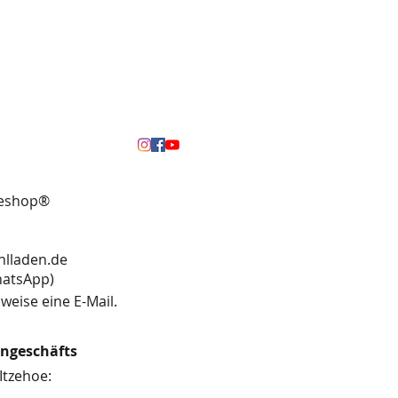
neshop®
hlladen.de
13 (WhatsApp)
weise eine E-Mail.
engeschäfts
Itzehoe: