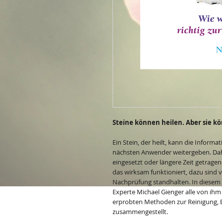
Steine können heilen. Aber sie 
Ein Stein, der heilt, kann die Infor
nächsten Anwender weitergeben. Dahe
eingesetzt oder längere Zeit getrage
das wirksam funktioniert, dazu sind vi
Nachprüfung standhalten. In diesem k
Experte Michael Gienger alle von ihm
erprobten Methoden zur Reinigung, 
zusammengestellt.