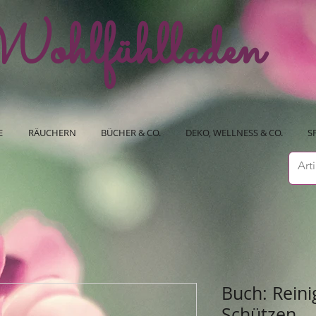
ohlfühlladen
E
RÄUCHERN
BÜCHER & CO.
DEKO, WELLNESS & CO.
S
Buch: Reini
Schützen