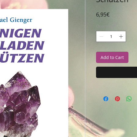
Price
6,95€
Quantity
*
Add to Cart