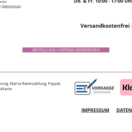
Do. & Fr. 10:00 - 17:00 Uh
ieder
um
Datenschutz
.
Versandkostenfrei 
BESTELLUNG / VERTRAG WIDERRUFEN
ung, Klarna-Ratenzahlung, Paypal,
itkarte
IMPRESSUM
DATE