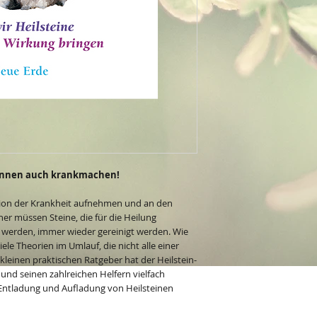
können auch krankmachen!
mation der Krankheit aufnehmen und an den
r müssen Steine, die für die Heilung
n werden, immer wieder gereinigt werden. Wie
ele Theorien im Umlauf, die nicht alle einer
leinen praktischen Ratgeber hat der Heilstein-
 und seinen zahlreichen Helfern vielfach
Entladung und Aufladung von Heilsteinen