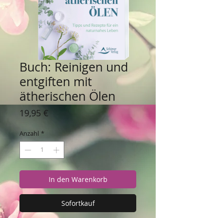
Buch: Reinigen und
entgiften mit
ätherischen Ölen
Preis
19,95 €
Anzahl
*
In den Warenkorb
Sofortkauf