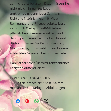
gar nicht erst belasten. Dazu müssen Sie
nicht gleich Ihr ganzes Leben
umkrempeln, denn jeder Schritt in
Richtung Natürlichkeit hilft. Viele
Reinigungs- und Pflegeprodukte lassen
sich durch Do-it-yourself-Mittel aus
pflanzlichen Essenzen ersetzen, und
davon profitieren Sie, Ihre Familie und
die Natur. Sagen Sie Xenohormonen,
Mikroplastik, Funkstrahlung und einem
schlechten Gewissen beim Putzen ade:
Dank ätherischer Öle wird ganzheitliches
Entgiften duftend leicht!
ISBN-13: 978-3-8434-1560-6
184 Seiten, broschiert, 154 x 205 mm,
mit zahlreichen farbigen Abbildungen