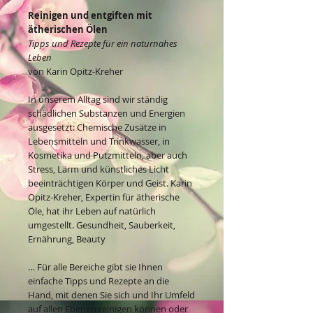
Reinigen und entgiften mit
ätherischen Ölen
Tipps und Rezepte für ein naturnahes
Leben
von Karin Opitz-Kreher
In unserem Alltag sind wir ständig
schädlichen Substanzen und Energien
ausgesetzt: Chemische Zusätze in
Lebensmitteln und Trinkwasser, in
Kosmetika und Putzmitteln, aber auch
Stress, Lärm und künstliches Licht
beeinträchtigen Körper und Geist. Karin
Opitz-Kreher, Expertin für ätherische
Öle, hat ihr Leben auf natürlich
umgestellt. Gesundheit, Sauberkeit,
Ernährung, Beauty
… Für alle Bereiche gibt sie Ihnen
einfache Tipps und Rezepte an die
Hand, mit denen Sie sich und Ihr Umfeld
auf allen Ebenen reinigen können oder