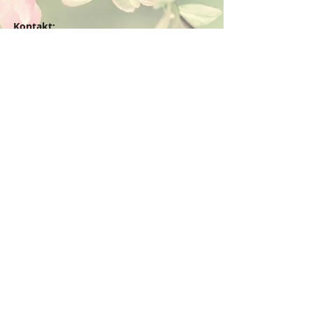
Kontakt:
Dein Wohlfühlladen Onlineshop®
Inh. Denise Lembrecht
E-Mail:
info@dein-wohlfuehlladen.de
​​​​​​​​​​​​​​​​​​​​Tel.:
0151 - 432 085 13
(WhatsApp)
Schreibe mir bitte vorzugsweise eine E-Mail.
Öffnungszeiten des Ladengeschäfts
in der Feldschmiede 58 in Itzehoe:
Do. & Fr. 10:00 - 17:00 Uhr
Versandkostenfrei innerhalb
Deutschland ab 49,00€
BESTELLUNG / VERTRAG WIDERRUFEN