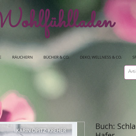
ohlfühlladen
E
RÄUCHERN
BÜCHER & CO.
DEKO, WELLNESS & CO.
S
Buch: Schl
Hafer