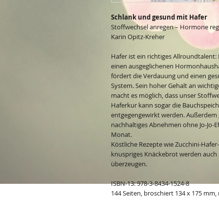
Schlank und gesund mit Hafer
Stoffwechsel anregen – Hormone re
Karin Opitz-Kreher
Hafer ist ein richtiges Allroundtalent
einen ausgeglichenen Hormonhaushal
fördert die Verdauung und einen gesu
System. Sein hoher Gehalt an wichti
macht es möglich, dass unser Stoffwe
Haferkur kann sogar die Bauchspeich
entgegengewirkt werden. Außerdem ge
nachhaltiges Abnehmen ohne Jo-Jo-Ef
Monat.
Köstliche Rezepte wie Zucchini-Hafer-
knuspriges Knäckebrot werden auch
überzeugen.
ISBN-13: 978-3-8434-1524-8
144 Seiten, broschiert 134 x 175 mm,