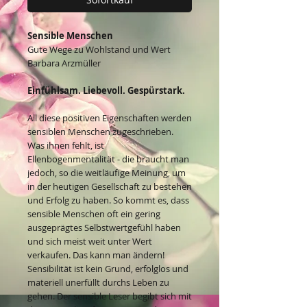
Sensible Menschen
Gute Wege zu Wohlstand und Wert
Barbara Arzmüller
Einfühlsam. Liebevoll. Gespürstark.
All diese positiven Eigenschaften werden
sensiblen Menschen zugeschrieben.
Was ihnen fehlt, ist
Ellenbogenmentalität - die braucht man
jedoch, so die weitläufige Meinung, um
in der heutigen Gesellschaft zu bestehen
und Erfolg zu haben. So kommt es, dass
sensible Menschen oft ein gering
ausgeprägtes Selbstwertgefühl haben
und sich meist weit unter Wert
verkaufen. Das kann man ändern!
Sensibilität ist kein Grund, erfolglos und
materiell unerfüllt durchs Leben zu
gehen. Der sensible Leser begibt sich mit