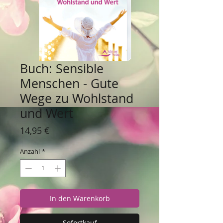
Buch: Sensible
Menschen - Gute
Wege zu Wohlstand
und Wert
Preis
14,95 €
Anzahl
*
In den Warenkorb
Sofortkauf