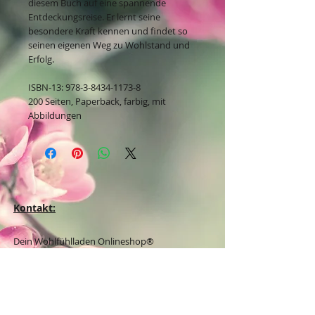
diesem Buch auf eine spannende
Entdeckungsreise. Er lernt seine
besondere Kraft kennen und findet so
seinen eigenen Weg zu Wohlstand und
Erfolg.
ISBN-13: 978-3-8434-1173-8
200 Seiten, Paperback, farbig, mit
Abbildungen
Kontakt:
Dein Wohlfühlladen Onlineshop®
Inh. Denise Lembrecht
E-Mail:
info@dein-wohlfuehlladen.de
​​​​​​​​​​​​​​​​​​​​Tel.:
0151 - 432 085 13
(WhatsApp)
Schreibe mir bitte vorzugsweise eine E-Mail.