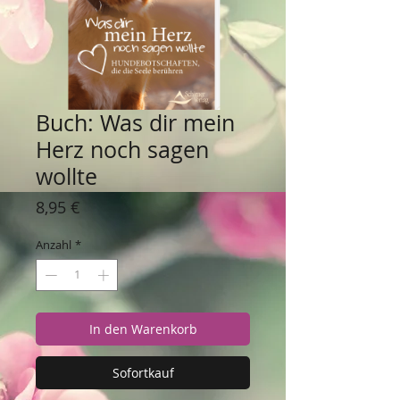
Buch: Was dir mein
Herz noch sagen
wollte
Preis
8,95 €
Anzahl
*
In den Warenkorb
Sofortkauf