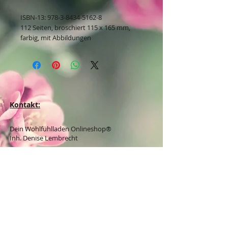
ISBN-13: 978-3-8434-5162-8
112 Seiten, broschiert 115 x 165 mm,
farbig, mit Abbildungen
Kontakt:
Dein Wohlfühlladen Onlineshop®
Inh. Denise Lembrecht
E-Mail:
info@dein-wohlfuehlladen.de
​​​​​​​​​​​​​​​​​​​​Tel.:
0151 - 432 085 13
(WhatsApp)
Schreibe mir bitte vorzugsweise eine E-Mail.
Öffnungszeiten des Ladengeschäfts
in der Feldschmiede 58 in Itzehoe:
Do. & Fr. 10:00 - 17:00 Uhr