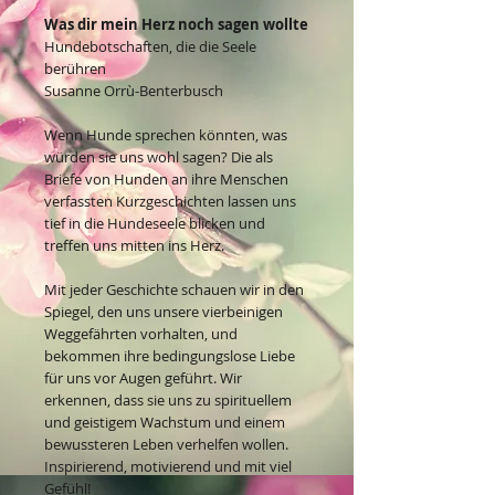
Was dir mein Herz noch sagen wollte
Hundebotschaften, die die Seele
berühren
Susanne Orrù-Benterbusch
Wenn Hunde sprechen könnten, was
würden sie uns wohl sagen? Die als
Briefe von Hunden an ihre Menschen
verfassten Kurzgeschichten lassen uns
tief in die Hundeseele blicken und
treffen uns mitten ins Herz.
Mit jeder Geschichte schauen wir in den
Spiegel, den uns unsere vierbeinigen
Weggefährten vorhalten, und
bekommen ihre bedingungslose Liebe
für uns vor Augen geführt. Wir
erkennen, dass sie uns zu spirituellem
und geistigem Wachstum und einem
bewussteren Leben verhelfen wollen.
Inspirierend, motivierend und mit viel
Gefühl!