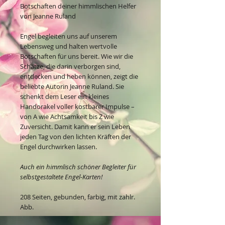
Botschaften deiner himmlischen Helfer
von Jeanne Ruland
Engel begleiten uns auf unserem
Lebensweg und halten wertvolle
Botschaften für uns bereit. Wie wir die
Schätze, die darin verborgen sind,
entdecken und heben können, zeigt die
beliebte Autorin Jeanne Ruland. Sie
schenkt dem Leser ein kleines
Handorakel voller kostbarer Impulse –
von A wie Achtsamkeit bis Z wie
Zuversicht. Damit kann er sein Leben
jeden Tag von den lichten Kräften der
Engel durchwirken lassen.
Auch ein himmlisch schöner Begleiter für
selbstgestaltete Engel-Karten!
208 Seiten, gebunden, farbig, mit zahlr.
Abb.