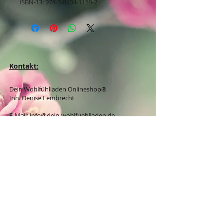
ISBN-13: 978-3-8434-1159-2
Kontakt:
Dein Wohlfühlladen Onlineshop®
Inh. Denise Lembrecht
E-Mail:
info@dein-wohlfuehlladen.de
​​​​​​​​​​​​​​​​​​​​Tel.:
0151 - 432 085 13
(WhatsApp)
Schreibe mir bitte vorzugsweise eine E-Mail.
Öffnungszeiten des Ladengeschäfts
in der Feldschmiede 58 in Itzehoe:
Do. & Fr. 10:00 - 17:00 Uhr
Versandkostenfrei innerhalb