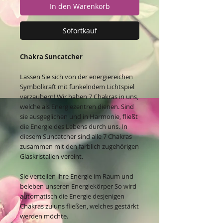
In den Warenkorb
Sofortkauf
Chakra Suncatcher
Lassen Sie sich von der energiereichen
Symbolkraft mit funkelndem Lichtspiel
verzaubern! Wir haben 7 Chakras in uns,
welche als Energiezentren dienen. Sind
sie ausgeglichen und in Harmonie, fließt
die Energie des Lebens durch uns. In
diesem Suncatcher sind alle 7 Chakras
zusammen mit den farblich zugehörigen
Glaskristallen vereint.
Sie verteilen ihre Energie im Raum und
beleben unseren Energiekörper So wird
automatisch die Energie desjenigen
Chakras zu uns fließen, welches gestärkt
werden möchte.