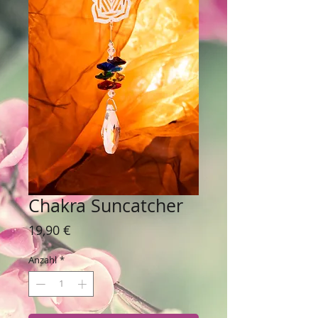
Chakra Suncatcher
Preis
19,90 €
Anzahl
*