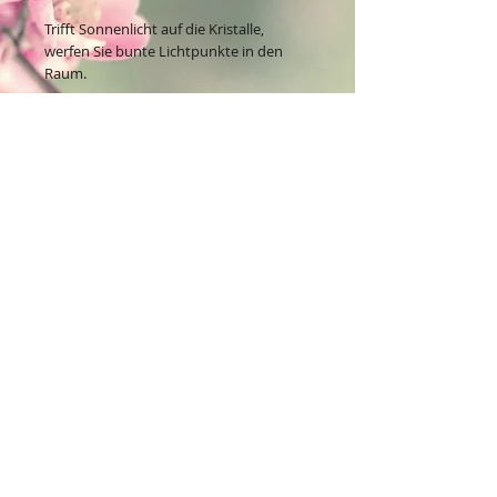
Trifft Sonnenlicht auf die Kristalle,
werfen Sie bunte Lichtpunkte in den
Raum.
Aus Edelstahl und Kristallen mit
Aufhängung.
H: 63 cm, Symbole B: 4 cm
Kontakt:
Dein Wohlfühlladen Onlineshop®
Inh. Denise Lembrecht
E-Mail:
info@dein-wohlfuehlladen.de
​​​​​​​​​​​​​​​​​​​​Tel.:
0151 - 432 085 13
(WhatsApp)
Schreibe mir bitte vorzugsweise eine E-Mail.