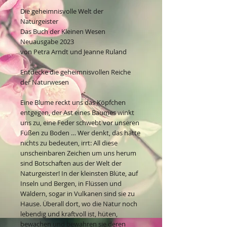
Die geheimnisvolle Welt der
Naturgeister
Das Buch der Kleinen Wesen
Neuausgabe 2023
von Petra Arndt und Jeanne Ruland
Entdecke die geheimnisvollen Reiche
der Naturwesen
Eine Blume reckt uns das Köpfchen
entgegen, der Ast eines Baumes winkt
uns zu, eine Feder schwebt vor unseren
Füßen zu Boden … Wer denkt, das hätte
nichts zu bedeuten, irrt: All diese
unscheinbaren Zeichen um uns herum
sind Botschaften aus der Welt der
Naturgeister! In der kleinsten Blüte, auf
Inseln und Bergen, in Flüssen und
Wäldern, sogar in Vulkanen sind sie zu
Hause. Überall dort, wo die Natur noch
lebendig und kraftvoll ist, hüten,
bewachen und bewahren sie deren