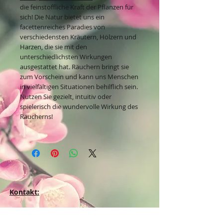
die feinstoffliche Kraft der Pflanzen für
sich! Die Natur bietet uns ein
facettenreiches Paradies von
verschiedensten Kräutern, Hölzern und
Harzen, die sie mit den
unterschiedlichsten Wirkungen
ausgestattet hat. Räuchern bringt sie
zum Vorschein und kann uns Menschen
in vielfältigen Situationen behilflich sein.
Nutzen Sie gezielt, intuitiv oder
spielerisch die wundervolle Wirkung des
Räucherns!
Kontakt:
Dein Wohlfühlladen Onlineshop®