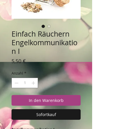
Einfach Räuchern
Engelkommunikatio
n I
Preis
5,50 €
Anzahl
*
In den Warenkorb
Sofortkauf