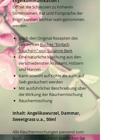
Engelkommunikation I
Öffnet die Schleusen zu höheren
Dimensionen. Rat und Fürsprache der
Engel können leichter wahrgenommen
werden.
Nach den Original Rezepten des
bekannten
Buches "Einfach
Räuchern" von Susanne Berk
Eine natürliche Mischung aus den
verschiedensten Kräutern, Hölzern
und Harzen
Kann sowohl auf Kohle als auch auf
Sieb geräuchert werden
Mit ausführlicher Beschreibung über
die Wirkung der Räuchermischung
Räuchermischung
Inhalt: Angelikawurzel, Dammar,
Sweetgrass u.a., 50ml
Alle Räuchermischungen passend zum
Buch „Einfach Räuchern“
Entdecken Sie