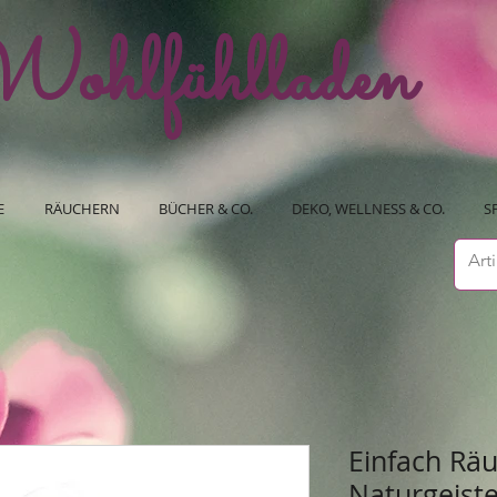
ohlfühlladen
E
RÄUCHERN
BÜCHER & CO.
DEKO, WELLNESS & CO.
S
Einfach Rä
Naturgeiste