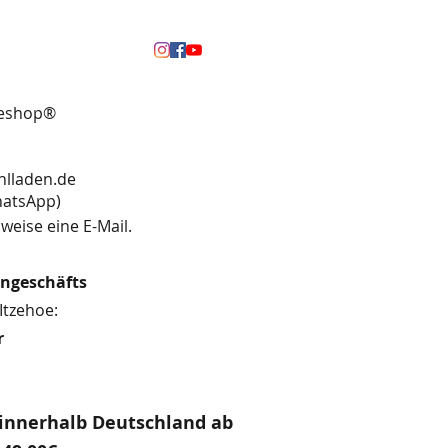
neshop®
hlladen.de
13 (WhatsApp)
weise eine E-Mail.
engeschäfts
Itzehoe:
r
innerhalb Deutschland ab