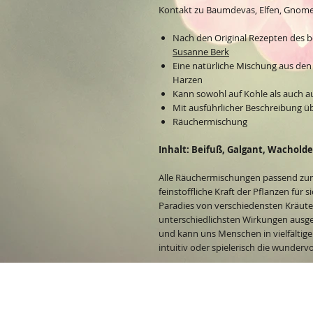
Kontakt zu Baumdevas, Elfen, Gnome
Nach den Original Rezepten des
Susanne Berk
Eine natürliche Mischung aus den
Harzen
Kann sowohl auf Kohle als auch a
Mit ausführlicher Beschreibung 
Räuchermischung
Inhalt: Beifuß, Galgant, Wacholde
Alle Räuchermischungen passend z
feinstoffliche Kraft der Pflanzen für s
Paradies von verschiedensten Kräuter
unterschiedlichsten Wirkungen ausge
und kann uns Menschen in vielfältigen 
intuitiv oder spielerisch die wunderv