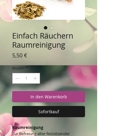
Einfach Räuchern
Raumreinigung
Preis
5,50 €
Anzahl
*
In den Warenkorb
Sofortkauf
Raumreinigung
Zur Befreiung alter festsitzender