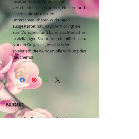
facettenreiches Paradies von
verschiedensten Kräutern, Hölzern und
Harzen, die sie mit den
unterschiedlichsten Wirkungen
ausgestattet hat. Räuchern bringt sie
zum Vorschein und kann uns Menschen
in vielfältigen Situationen behilflich sein.
Nutzen Sie gezielt, intuitiv oder
spielerisch die wundervolle Wirkung des
Räucherns!
Kontakt:
Dein Wohlfühlladen Onlineshop®
Inh. Denise Lembrecht
E-Mail:
info@dein-wohlfuehlladen.de