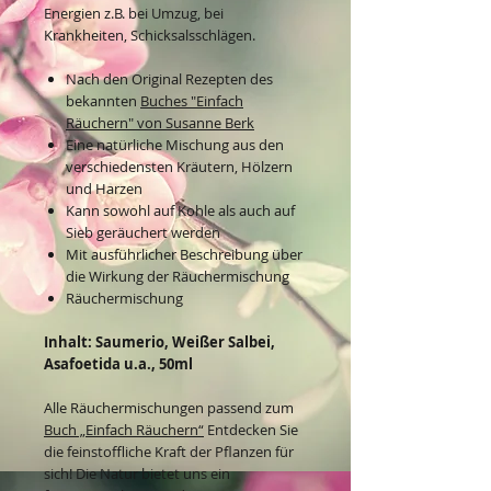
Energien z.B. bei Umzug, bei
Krankheiten, Schicksalsschlägen.
Nach den Original Rezepten des
bekannten
Buches "Einfach
Räuchern" von Susanne Berk
Eine natürliche Mischung aus den
verschiedensten Kräutern, Hölzern
und Harzen
Kann sowohl auf Kohle als auch auf
Sieb geräuchert werden
Mit ausführlicher Beschreibung über
die Wirkung der Räuchermischung
Räuchermischung
Inhalt: Saumerio, Weißer Salbei,
Asafoetida u.a., 50ml
Alle Räuchermischungen passend zum
Buch „Einfach Räuchern“
Entdecken Sie
die feinstoffliche Kraft der Pflanzen für
sich! Die Natur bietet uns ein