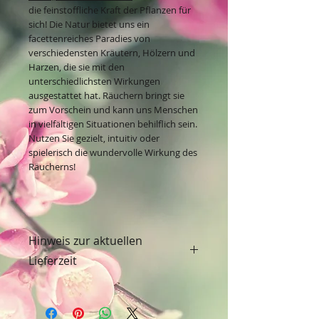
die feinstoffliche Kraft der Pflanzen für
sich! Die Natur bietet uns ein
facettenreiches Paradies von
verschiedensten Kräutern, Hölzern und
Harzen, die sie mit den
unterschiedlichsten Wirkungen
ausgestattet hat. Räuchern bringt sie
zum Vorschein und kann uns Menschen
in vielfältigen Situationen behilflich sein.
Nutzen Sie gezielt, intuitiv oder
spielerisch die wundervolle Wirkung des
Räucherns!
Hinweis zur aktuellen
Lieferzeit
Der Artikel ist nachbestellt und auf dem
Weg zu uns. Die aktuelle Lieferzeit
beträgt daher ca. 1 Woche. Ganz