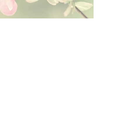
herzlichen Dank für Deine Geduld!
Kontakt:
Dein Wohlfühlladen Onlineshop®
Inh. Denise Lembrecht
E-Mail:
info@dein-wohlfuehlladen.de
​​​​​​​​​​​​​​​​​​​​Tel.:
0151 - 432 085 13
(WhatsApp)
Schreibe mir bitte vorzugsweise eine E-Mail.
Öffnungszeiten des Ladengeschäfts
in der Feldschmiede 58 in Itzehoe:
Do. & Fr. 10:00 - 17:00 Uhr
Versandkostenfrei innerhalb
Deutschland ab 49,00€