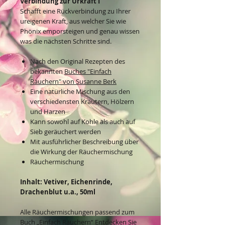
Verbindung zur Urkraft I
Schafft eine Rückverbindung zu Ihrer
ureigenen Kraft, aus welcher Sie wie
Phönix emporsteigen und genau wissen
was die nächsten Schritte sind.
Nach den Original Rezepten des
bekannten
Buches "Einfach
Räuchern" von Susanne Berk
Eine natürliche Mischung aus den
verschiedensten Kräutern, Hölzern
und Harzen
Kann sowohl auf Kohle als auch auf
Sieb geräuchert werden
Mit ausführlicher Beschreibung über
die Wirkung der Räuchermischung
Räuchermischung
Inhalt: Vetiver, Eichenrinde,
Drachenblut u.a., 50ml
Alle Räuchermischungen passend zum
Buch „Einfach Räuchern“
Entdecken Sie