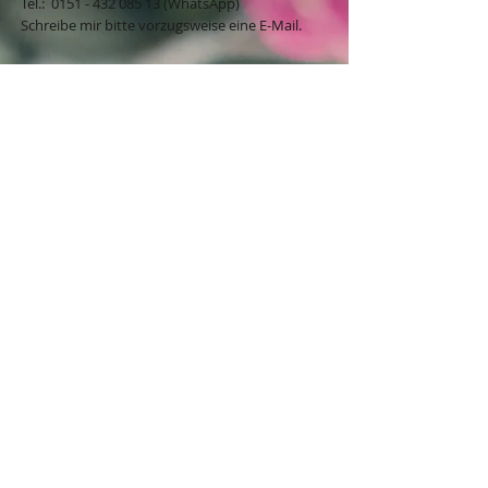
​​​​​​​​​​​​​​​​​​​​Tel.:
0151 - 432 085 13
(WhatsApp)
Schreibe mir bitte vorzugsweise eine E-Mail.
Öffnungszeiten des Ladengeschäfts
in der Feldschmiede 58 in Itzehoe:
Do. & Fr. 10:00 - 17:00 Uhr
Versandkostenfrei innerhalb
Deutschland ab 49,00€
BESTELLUNG / VERTRAG WIDERRUFEN
Mögliche Zahlungsarten:
Klarna-Rechnung, Klarna-
Ratenzahlung, Paypal, Giropay, Klarna-
Sofortüberweisung, Kreditkarte