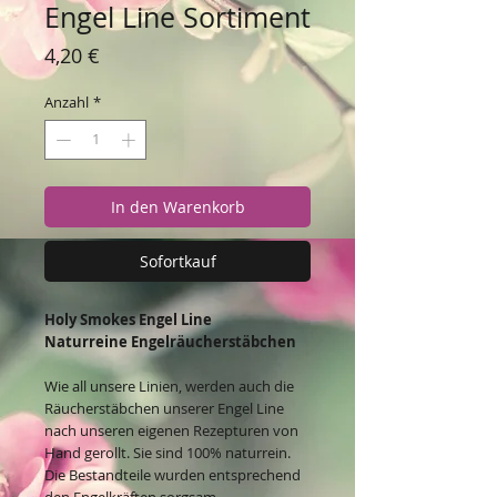
Engel Line Sortiment
Preis
4,20 €
Anzahl
*
In den Warenkorb
Sofortkauf
Holy Smokes Engel Line
Naturreine Engelräucherstäbchen
Wie all unsere Linien, werden auch die
Räucherstäbchen unserer Engel Line
nach unseren eigenen Rezepturen von
Hand gerollt. Sie sind 100% naturrein.
Die Bestandteile wurden entsprechend
den Engelkräften sorgsam