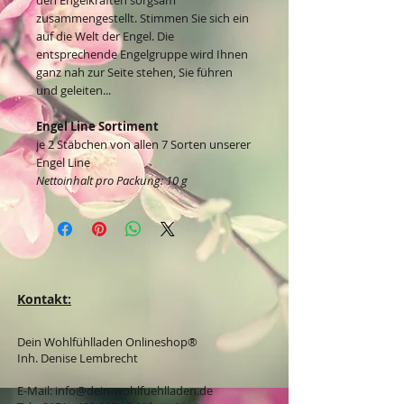
zusammengestellt. Stimmen Sie sich ein
auf die Welt der Engel. Die
entsprechende Engelgruppe wird Ihnen
ganz nah zur Seite stehen, Sie führen
und geleiten...
Engel Line Sortiment
je 2 Stäbchen von allen 7 Sorten unserer
Engel Line
Nettoinhalt pro Packung: 10 g
Kontakt:
Dein Wohlfühlladen Onlineshop®
Inh. Denise Lembrecht
E-Mail:
info@dein-wohlfuehlladen.de