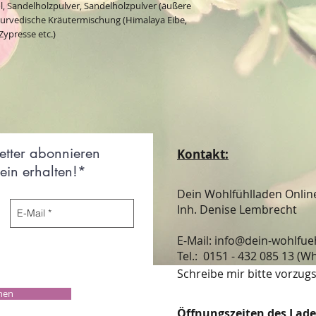
l, Sandelholzpulver, Sandelholzpulver (äußere
Ayurvedische Kräutermischung (Himalaya Eibe,
ypresse etc.)
etter abonnieren
Kontakt:
in erhalten!*
Dein Wohlfühlladen Onli
Inh. Denise Lembrecht
E-Mail:
info@dein-wohlfue
​​​​​​​​​​​​​​​​​​​​Tel.: 0151 - 432 085 
Schreibe mir bitte vorzugs
chen
Öffnungszeiten des Lad