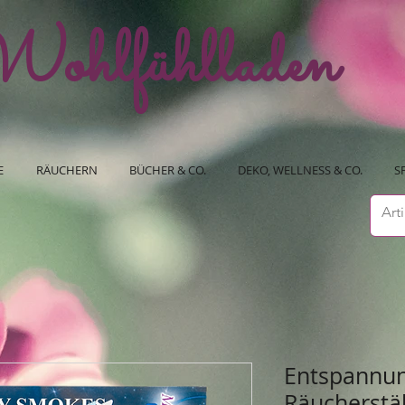
ohlfühlladen
E
RÄUCHERN
BÜCHER & CO.
DEKO, WELLNESS & CO.
S
Entspannun
Räucherstä