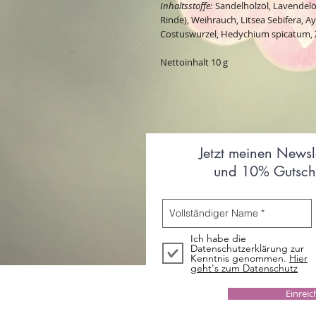
Inhaltsstoffe:
Sandelholzöl, Lavendelö
Rinde), Weihrauch, Litsea Sebifera, 
Costuswurzel, Hedychium spicatum, Z
Nettoinhalt 10 g
Jetzt meinen Newsl
und 10% Gutsche
Ich habe die
Datenschutzerklärung zur
Kenntnis genommen.
Hier
geht's zum Datenschutz
Einrei