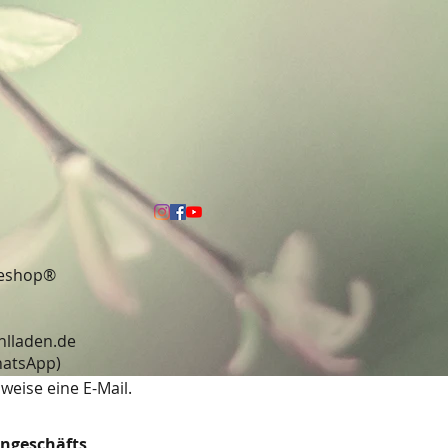
neshop®
hlladen.de
13 (WhatsApp)
weise eine E-Mail.
engeschäfts