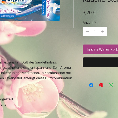
Preis
3,20 €
Anzahl
*
In den Warenkor
n exquisiten Duft des Sandelholzes.
ungsaufhellend und entspannend. Sein Aroma
Einkehr in der Meditation. In Kombination mit
n Lavendelöl, erzeugt diese Duftkombination
rgestellt
bens