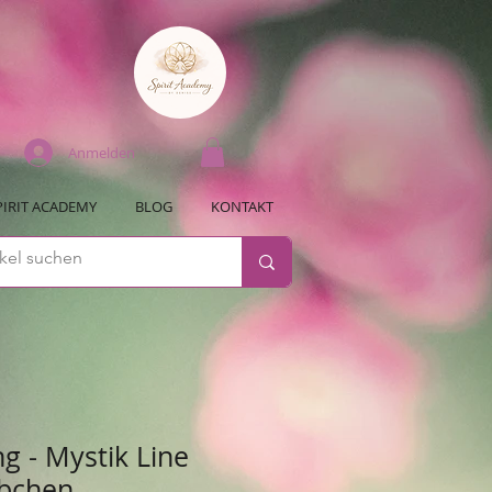
Anmelden
PIRIT ACADEMY
BLOG
KONTAKT
g - Mystik Line
bchen