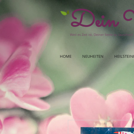
Dein W
Weil es Zeit ist, Deiner Seele zu lauschen!
HOME
NEUHEITEN
HEILSTEIN