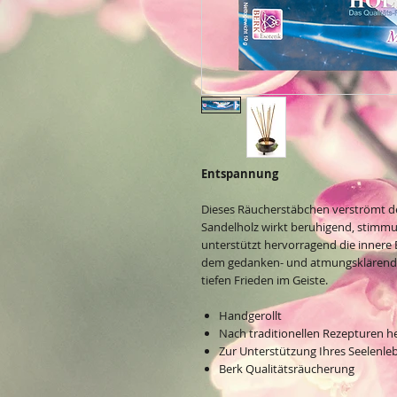
Entspannung
Dieses Räucherstäbchen verströmt de
Sandelholz wirkt beruhigend, stimm
unterstützt hervorragend die innere 
dem gedanken- und atmungsklärende
tiefen Frieden im Geiste.
Handgerollt
Nach traditionellen Rezepturen he
Zur Unterstützung Ihres Seelenle
Berk Qualitätsräucherung