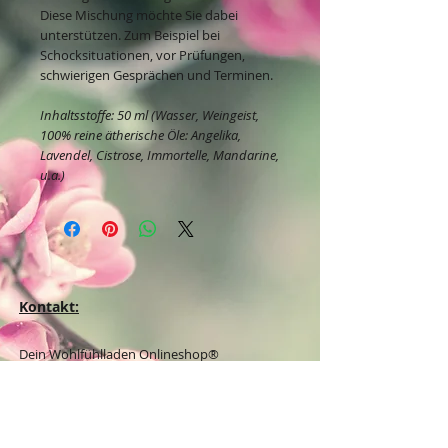
Diese Mischung möchte Sie dabei
unterstützen. Zum Beispiel bei
Schocksituationen, vor Prüfungen,
schwierigen Gesprächen und Terminen.
Inhaltsstoffe: 50 ml (Wasser, Weingeist,
100% reine ätherische Öle: Angelika,
Lavendel, Cistrose, Immortelle, Mandarine,
u.a.)
Kontakt:
Dein Wohlfühlladen Onlineshop®
Inh. Denise Lembrecht
E-Mail:
info@dein-wohlfuehlladen.de
​​​​​​​​​​​​​​​​​​​​Tel.:
0151 - 432 085 13
(WhatsApp)
Schreibe mir bitte vorzugsweise eine E-Mail.