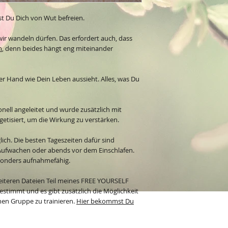
t Du Dich von Wut befreien.
wir wandeln dürfen. Das erfordert auch, dass
n
, denn beides hängt eng miteinander
iner Hand wie Dein Leben aussieht. Alles, was Du
nell angeleitet und wurde zusätzlich mit
tisiert, um die Wirkung zu verstärken.
ich. Die besten Tageszeiten dafür sind
ufwachen oder abends vor dem Einschlafen.
sonders aufnahmefähig.
eiteren Dateien Teil meines FREE YOURSELF
estimmt und es gibt zusätzlich die Möglichkeit
enen Gruppe zu trainieren.
Hier bekommst Du