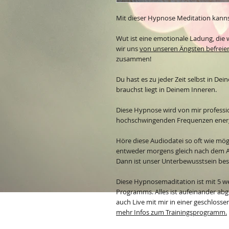
Mit dieser Hypnose Meditation kanns
Wut ist eine emotionale Ladung, die 
wir uns
von unseren Ängsten befreie
zusammen!
Du hast es zu jeder Zeit selbst in De
brauchst liegt in Deinem Inneren.
Diese Hypnose wird von mir professio
hochschwingenden Frequenzen energe
Höre diese Audiodatei so oft wie mögl
entweder morgens gleich nach dem A
Dann ist unser Unterbewusstsein be
Diese Hypnosemaditation ist mit 5 w
Programms. Alles ist aufeinander abg
auch Live mit mir in einer geschloss
mehr Infos zum Trainingsprogramm.