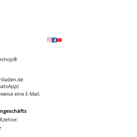
neshop®
hlladen.de
13 (WhatsApp)
weise eine E-Mail.
engeschäfts
Itzehoe:
r