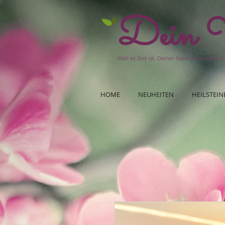
Dein W
Weil es Zeit ist, Deiner Seele zu lauschen!
HOME
NEUHEITEN
HEILSTEIN