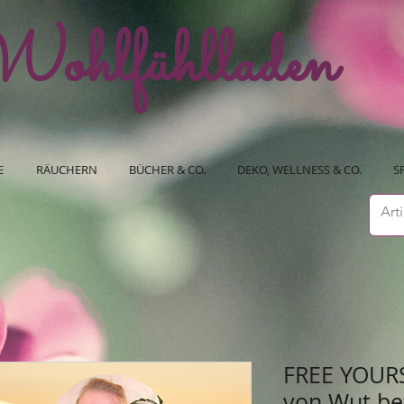
ohlfühlladen
E
RÄUCHERN
BÜCHER & CO.
DEKO, WELLNESS & CO.
S
FREE YOURS
von Wut be