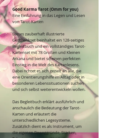
Good Karma Tarot (Omm for you)
Eine Einführung in das Legen und Lesen
von Tarot-Karten
Dieses zauberhaft illustrierte
Geschenkset beinhaltet ein 128-seitiges
Begleitbuch und ein vollständiges Tarot-
Kartenset mit 78 Großen und Kleinen
Arkana und bietet so einen perfekten
Einstieg in die Welt des Kartenlesens.
Dabei richtet es sich gezielt an alle, die
eine Orientierungshilfe im Alltag oder in
besonderen Lebenssituationen suchen
und sich selbst weiterentwickeln wollen.
Das Begleitbuch erklärt ausführlich und
anschaulich die Bedeutung der Tarot-
Karten und erläutert die
unterschiedlichen Legesysteme.
Zusätzlich dient es als Instrument, um
die eigenen Beweggründe, Stärken,