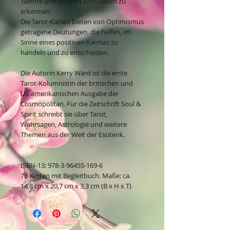
Talente und inneren Weisheiten zu
erkennen.
Die Tarot-Karten bieten von Optimismus
getragene Deutungen, die helfen, im
Sinne eines positiven Karmas zu
handeln und zu entscheiden.
Die Autorin Kerry Ward ist die erste
Tarot-Kolumnistin der britischen und
US-amerikanischen Ausgabe der
Cosmopolitan. Für die Zeitschrift Soul &
Spirit schreibt sie über Tarot,
Wahrsagen, Astrologie und weitere
Themen aus der Welt der Esoterik.
ISBN-13: 978-3-96455-169-6
78 Karten mit Begleitbuch. Maße: ca.
14,8 cm x 20,7 cm x 3,3 cm (B x H x T)