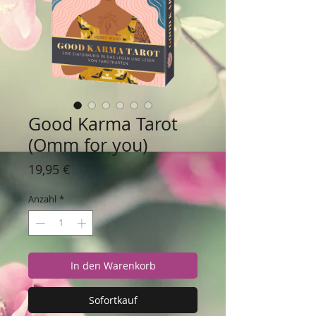
Good Karma Tarot
(Omm for you)
Preis
19,95 €
Anzahl
*
In den Warenkorb
Sofortkauf