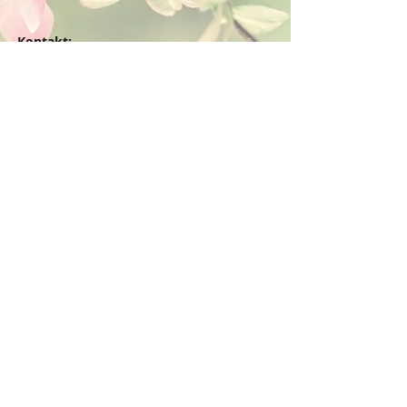
Kontakt:
Dein Wohlfühlladen Onlineshop®
Inh. Denise Lembrecht
E-Mail:
info@dein-wohlfuehlladen.de
​​​​​​​​​​​​​​​​​​​​Tel.:
0151 - 432 085 13
(WhatsApp)
Schreibe mir bitte vorzugsweise eine E-Mail.
Öffnungszeiten des Ladengeschäfts
in der Feldschmiede 58 in Itzehoe:
Do. & Fr. 10:00 - 17:00 Uhr
Versandkostenfrei innerhalb
Deutschland ab 49,00€
BESTELLUNG / VERTRAG WIDERRUFEN