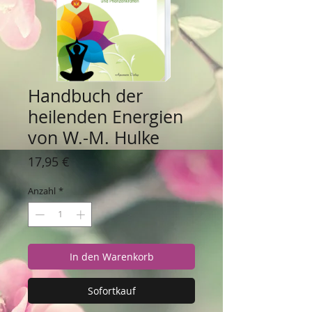
Handbuch der
heilenden Energien
von W.-M. Hulke
Preis
17,95 €
Anzahl
*
In den Warenkorb
Sofortkauf