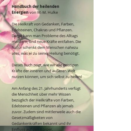
Handbuch der heilenden
Energien
von W.-M. Hulke
Die Heilkraft von Gedanken, Farben,
Edelsteinen, Chakras und Pflanzen.
Damit kann man Probleme des Alltags
meistern, und neue Kräfte entfalten. Die
Natur schenkt dem Menschen nahezu
alles, was er zu seiner Heilung benötigt.
Dieses Buch zeigt, wie wir alle geistigen
Kräfte der inneren und äußeren Welt
nutzen können, um sich selbst zu heilen!
Am Anfang des 21. Jahrhunderts verfügt
die Menschheit über mehr Wissen
bezüglich der Heilkräfte von Farben,
Edelsteinen und Pflanzen als jemals
zuvor. Zudem sind mittlerweile auch die
Gesetzmäßigkeiten von
Gedankenkräften bekannt und ihr
Einfluss auf den Körper.