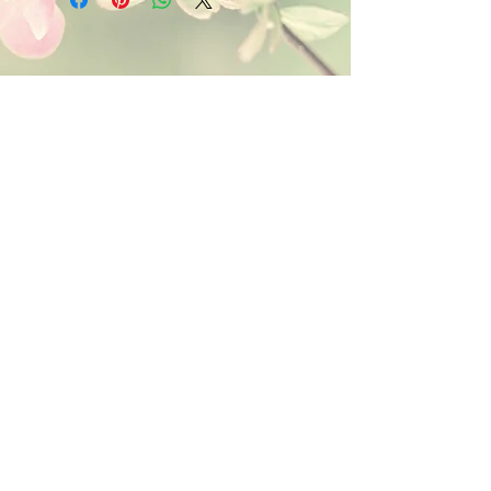
Kontakt:
Dein Wohlfühlladen Onlineshop®
Inh. Denise Lembrecht
E-Mail:
info@dein-wohlfuehlladen.de
​​​​​​​​​​​​​​​​​​​​Tel.:
0151 - 432 085 13
(WhatsApp)
Schreibe mir bitte vorzugsweise eine E-Mail.
Öffnungszeiten des Ladengeschäfts
in der Feldschmiede 58 in Itzehoe:
Do. & Fr. 10:00 - 17:00 Uhr
Versandkostenfrei innerhalb
Deutschland ab 49,00€