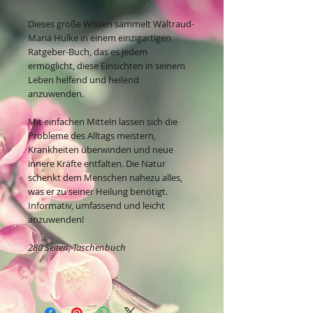
Dieses große Wissen sammelt Waltraud-
Maria Hulke in einem einzigartigen
Ratgeber-Buch, das es jedem
ermöglicht, diese Einsichten in seinem
Leben helfend und heilend
anzuwenden.
Mit einfachen Mitteln lassen sich die
Probleme des Alltags meistern,
Krankheiten überwinden und neue
innere Kräfte entfalten. Die Natur
schenkt dem Menschen nahezu alles,
was er zu seiner Heilung benötigt.
Informativ, umfassend und leicht
anzuwenden!
280 Seiten, Taschenbuch