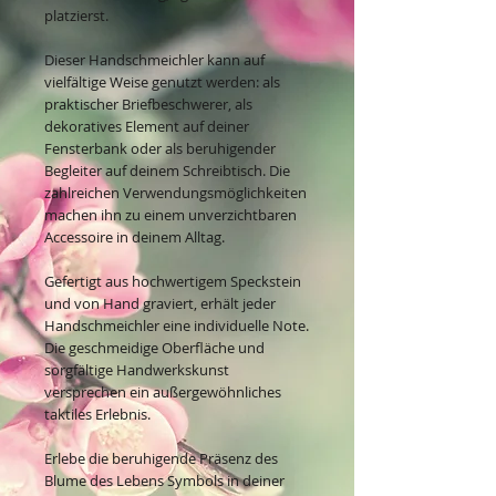
platzierst.
Dieser Handschmeichler kann auf
vielfältige Weise genutzt werden: als
praktischer Briefbeschwerer, als
dekoratives Element auf deiner
Fensterbank oder als beruhigender
Begleiter auf deinem Schreibtisch. Die
zahlreichen Verwendungsmöglichkeiten
machen ihn zu einem unverzichtbaren
Accessoire in deinem Alltag.
Gefertigt aus hochwertigem Speckstein
und von Hand graviert, erhält jeder
Handschmeichler eine individuelle Note.
Die geschmeidige Oberfläche und
sorgfältige Handwerkskunst
versprechen ein außergewöhnliches
taktiles Erlebnis.
Erlebe die beruhigende Präsenz des
Blume des Lebens Symbols in deiner