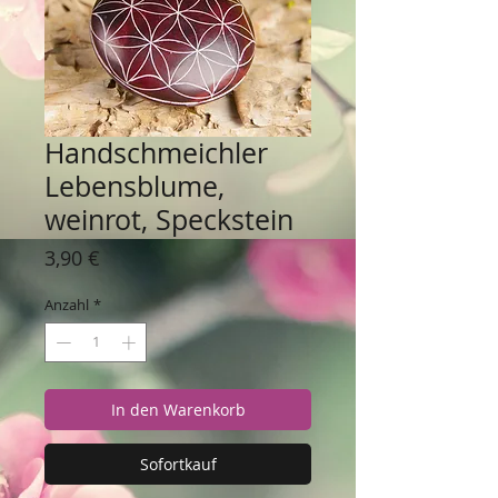
Handschmeichler
Lebensblume,
weinrot, Speckstein
Preis
3,90 €
Anzahl
*
In den Warenkorb
Sofortkauf