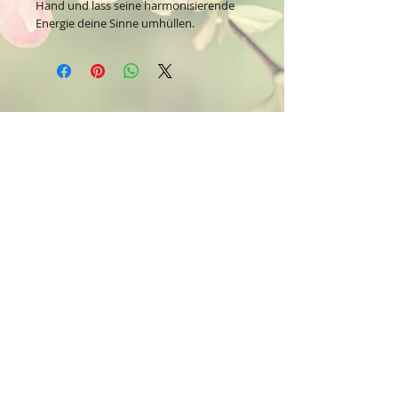
Hand und lass seine harmonisierende
Energie deine Sinne umhüllen.
Kontakt:
Dein Wohlfühlladen Onlineshop®
Inh. Denise Lembrecht
E-Mail:
info@dein-wohlfuehlladen.de
​​​​​​​​​​​​​​​​​​​​Tel.:
0151 - 432 085 13
(WhatsApp)
Schreibe mir bitte vorzugsweise eine E-Mail.
Öffnungszeiten des Ladengeschäfts
in der Feldschmiede 58 in Itzehoe:
Do. & Fr. 10:00 - 17:00 Uhr