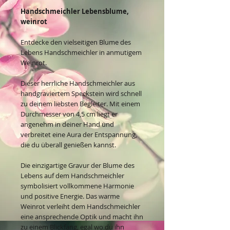
Handschmeichler Lebensblume,
weinrot
Entdecke den vielseitigen Blume des
Lebens Handschmeichler in anmutigem
Weinrot.
Dieser herrliche Handschmeichler aus
handgraviertem Speckstein wird schnell
zu deinem liebsten Begleiter. Mit einem
Durchmesser von 4,5 cm liegt er
angenehm in deiner Hand und
verbreitet eine Aura der Entspannung,
die du überall genießen kannst.
Die einzigartige Gravur der Blume des
Lebens auf dem Handschmeichler
symbolisiert vollkommene Harmonie
und positive Energie. Das warme
Weinrot verleiht dem Handschmeichler
eine ansprechende Optik und macht ihn
zu einem Blickfang, egal wo du ihn