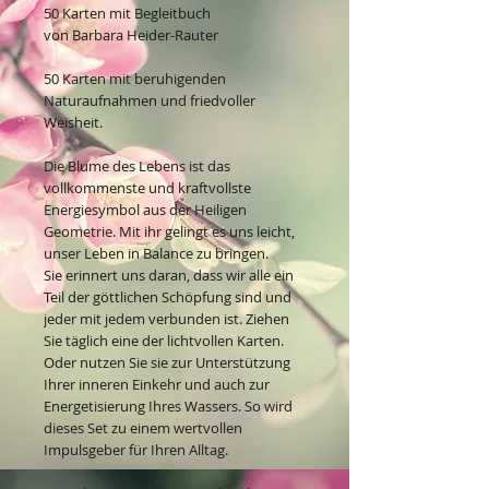
50 Karten mit Begleitbuch
von Barbara Heider-Rauter
50 Karten mit beruhigenden
Naturaufnahmen und friedvoller
Weisheit.
Die Blume des Lebens ist das
vollkommenste und kraftvollste
Energiesymbol aus der Heiligen
Geometrie. Mit ihr gelingt es uns leicht,
unser Leben in Balance zu bringen.
Sie erinnert uns daran, dass wir alle ein
Teil der göttlichen Schöpfung sind und
jeder mit jedem verbunden ist. Ziehen
Sie täglich eine der lichtvollen Karten.
Oder nutzen Sie sie zur Unterstützung
Ihrer inneren Einkehr und auch zur
Energetisierung Ihres Wassers. So wird
dieses Set zu einem wertvollen
Impulsgeber für Ihren Alltag.