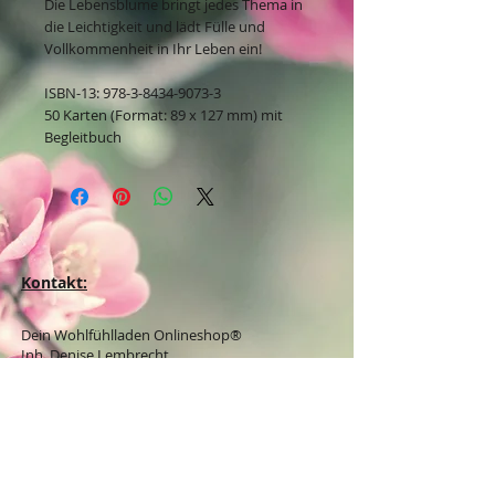
Die Lebensblume bringt jedes Thema in
die Leichtigkeit und lädt Fülle und
Vollkommenheit in Ihr Leben ein!
ISBN-13: 978-3-8434-9073-3
50 Karten (Format: 89 x 127 mm) mit
Begleitbuch
Kontakt:
Dein Wohlfühlladen Onlineshop®
Inh. Denise Lembrecht
E-Mail:
info@dein-wohlfuehlladen.de
​​​​​​​​​​​​​​​​​​​​Tel.:
0151 - 432 085 13
(WhatsApp)
Schreibe mir bitte vorzugsweise eine E-Mail.
Öffnungszeiten des Ladengeschäfts