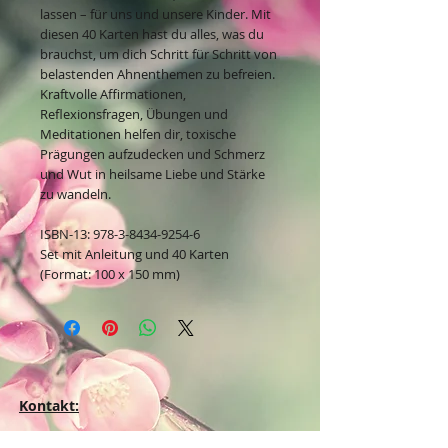
lassen – für uns und unsere Kinder. Mit
diesen 40 Karten hast du alles, was du
brauchst, um dich Schritt für Schritt von
belastenden Ahnenthemen zu befreien.
Kraftvolle Affirmationen,
Reflexionsfragen, Übungen und
Meditationen helfen dir, toxische
Prägungen aufzudecken und Schmerz
und Wut in heilsame Liebe und Stärke
zu wandeln.
ISBN-13: 978-3-8434-9254-6
Set mit Anleitung und 40 Karten
(Format: 100 x 150 mm)
Kontakt: