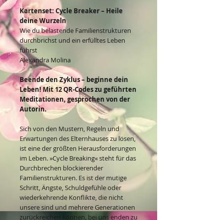
Kartenset: Cycle Breaker – Heile
deine Wurzeln
Wie du belastende Familienstrukturen
durchbrichst und ein erfülltes Leben
führst
Alexandra Molina
Beende den Zyklus – beginne dein
Leben! Mit 12 QR-Codes zu geführten
Meditationen, gesprochen von der
Autorin.
Sich von den Mustern, Regeln und
Erwartungen des Elternhauses zu lösen,
ist eine der größten Herausforderungen
im Leben. »Cycle Breaking« steht für das
Durchbrechen blockierender
Familienstrukturen. Es ist der mutige
Schritt, Ängste, Schuldgefühle oder
wiederkehrende Konflikte, die nicht
unsere sind und mehrere Generationen
zurückreichen können, bei uns enden zu