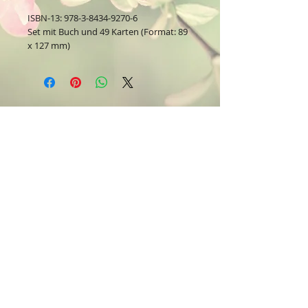
ISBN-13: 978-3-8434-9270-6
Set mit Buch und 49 Karten (Format: 89
x 127 mm)
Kontakt:
Dein Wohlfühlladen Onlineshop®
Inh. Denise Lembrecht
E-Mail:
info@dein-wohlfuehlladen.de
​​​​​​​​​​​​​​​​​​​​Tel.:
0151 - 432 085 13
(WhatsApp)
Schreibe mir bitte vorzugsweise eine E-Mail.
Öffnungszeiten des Ladengeschäfts
in der Feldschmiede 58 in Itzehoe:
Do. & Fr. 10:00 - 17:00 Uhr