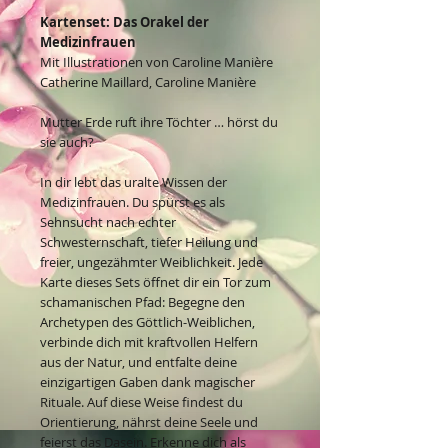
Kartenset: Das Orakel der
Medizinfrauen
Mit Illustrationen von Caroline Manière
Catherine Maillard, Caroline Manière
Mutter Erde ruft ihre Töchter … hörst du
sie auch?
In dir lebt das uralte Wissen der
Medizinfrauen. Du spürst es als
Sehnsucht nach echter
Schwesternschaft, tiefer Heilung und
freier, ungezähmter Weiblichkeit. Jede
Karte dieses Sets öffnet dir ein Tor zum
schamanischen Pfad: Begegne den
Archetypen des Göttlich-Weiblichen,
verbinde dich mit kraftvollen Helfern
aus der Natur, und entfalte deine
einzigartigen Gaben dank magischer
Rituale. Auf diese Weise findest du
Orientierung, nährst deine Seele und
feierst das Dasein. Erkenne dich als