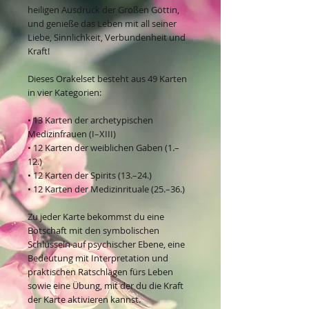
heiligen Ausdruck der Großen Göttin,
und genieße das Leben mit all seiner
Liebe, Sinnlichkeit, Verbundenheit und
Kraft!
Dieses Orakelset besteht aus 49 Karten
in vier Kategorien:
• 13 Karten der archetypischen
Medizinfrauen (I–XIII)
• 12 Karten der weiblichen Gaben (1.–
12.)
• 12 Karten der Spirits (13.–24.)
• 12 Karten der Medizinrituale (25.–36.)
Zu jeder Karte bekommst du eine
Botschaft mit den symbolischen
Schlüsseln auf psychischer Ebene, eine
Bedeutung mit Interpretation und
praktischen Ratschlägen fürs Leben
sowie eine Übung, mit der du die Kraft
der Karte aktivieren kannst.