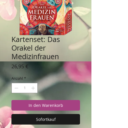
Kartenset: Das
Orakel der
Medizinfrauen
Preis
26,95 €
Anzahl
*
In den Warenkorb
Sofortkauf