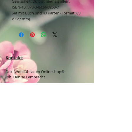
Gewissheit: Du bist niemals allein.
ISBN-13: 978-3-8434-9260-7
Set mit Buch und 40 Karten (Format: 89
x 127 mm)
Kontakt:
Dein Wohlfühlladen Onlineshop®
Inh. Denise Lembrecht
E-Mail:
info@dein-wohlfuehlladen.de
​​​​​​​​​​​​​​​​​​​​Tel.:
0151 - 432 085 13
(WhatsApp)
Schreibe mir bitte vorzugsweise eine E-Mail.
Öffnungszeiten des Ladengeschäfts
in der Feldschmiede 58 in Itzehoe:
Do. & Fr. 10:00 - 17:00 Uhr