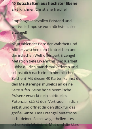
40 Botschaften aus höchster Ebene
Elke Kirchner, Christiane Treichel
Empfange liebevollen Beistand und
wertvolle Impulse vom höchsten aller
Erzengel!
Als strahlender Bote der Wahrheit und
Mittler zwischen den Lichtreichen und
der irdischen Welt offenbart Erzengel
Metatron tiefe Erkenntnis und Klarheit.
Fühlst du dich manchmal verloren und
sehnst dich nach einem himmlischen
Zeichen? Mit diesen 40 Karten kannst du
den Meisterengel mühelos an deine
Seite rufen. Seine hohe himmlische
Präsenz erweckt dein spirituelles
Potenzial, stärkt dein Vertrauen in dich
selbst und öffnet dir den Blick für das
große Ganze. Lass Erzengel Metatrons
Licht deinen Seelenweg erhellen – es
schenkt dir Weitsicht, Mut und die klare