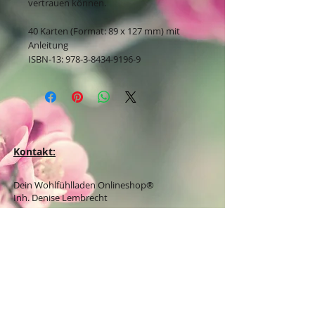
vertrauen können.
40 Karten (Format: 89 x 127 mm) mit
Anleitung
ISBN-13: 978-3-8434-9196-9
Kontakt:
Dein Wohlfühlladen Onlineshop®
Inh. Denise Lembrecht
E-Mail:
info@dein-wohlfuehlladen.de
​​​​​​​​​​​​​​​​​​​​Tel.:
0151 - 432 085 13
(WhatsApp)
Schreibe mir bitte vorzugsweise eine E-Mail.
Öffnungszeiten des Ladengeschäfts
in der Feldschmiede 58 in Itzehoe:
Do. & Fr. 10:00 - 17:00 Uhr