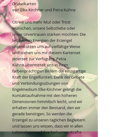
Orakelkarten
von Elke Kirchner und Petra Kühne
Ob wir uns mehr Mut oder Trost
wünschen, unsere Selbstliebe oder
unser Urvertrauen stärken möchten: Die
liebevollen Energien der Erzengel
unterstützen uns auf vielfältige Weise
und stehen uns mit diesem Kartenset
jederzeit zur Verfügung. Petra
Kühne übermittelt uns in ihren
farbenprächtigen Bildern die einzigartige
Kraft der Engelfürsten. Dank der Gebete
und Verbindungsübungen von
Engelmedium Elke Kirchner gelingt die
Kontaktaufnahme mit den höheren
Dimensionen himmlisch leicht, und wir
erhalten immer den Beistand, den wir
gerade benötigen. So werden die
Erzengel zu unseren täglichen Begleitern
und lassen uns wissen, dass wir in allen
Lebenslagen auf ihre heilsamen Kräfte