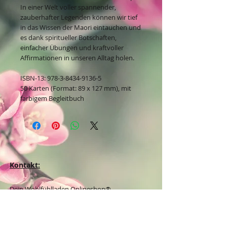
In einer Welt voller spannender,
zauberhafter Legenden können wir tief
in das Wissen der Maori eintauchen und
es dank spiritueller Botschaften,
einfacher Übungen und kraftvoller
Affirmationen in unseren Alltag holen.
ISBN-13: 978-3-8434-9136-5
50 Karten (Format: 89 x 127 mm), mit
farbigem Begleitbuch
Kontakt:
Dein Wohlfühlladen Onlineshop®
Inh. Denise Lembrecht
E-Mail:
info@dein-wohlfuehlladen.de
​​​​​​​​​​​​​​​​​​​​Tel.:
0151 - 432 085 13
(WhatsApp)