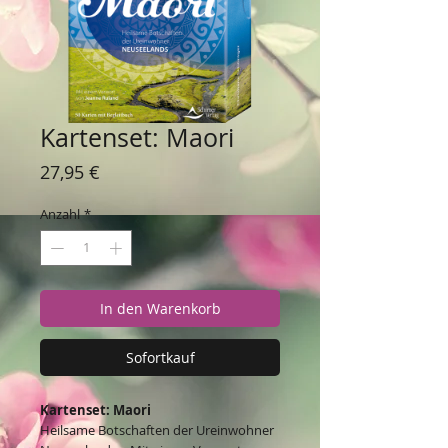
Kartenset: Maori
Preis
27,95 €
Anzahl
*
In den Warenkorb
Sofortkauf
Kartenset: Maori
Heilsame Botschaften der Ureinwohner