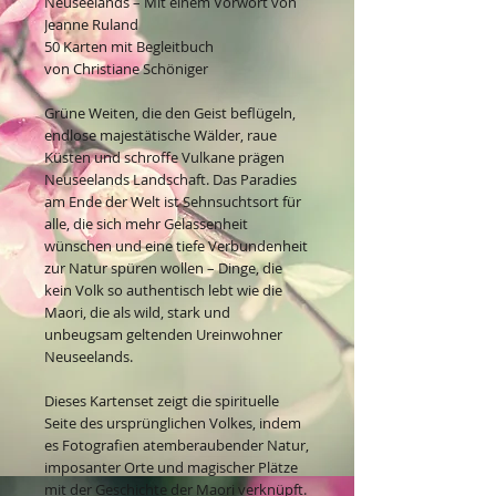
Neuseelands – Mit einem Vorwort von
Jeanne Ruland
50 Karten mit Begleitbuch
von Christiane Schöniger
Grüne Weiten, die den Geist beflügeln,
endlose majestätische Wälder, raue
Küsten und schroffe Vulkane prägen
Neuseelands Landschaft. Das Paradies
am Ende der Welt ist Sehnsuchtsort für
alle, die sich mehr Gelassenheit
wünschen und eine tiefe Verbundenheit
zur Natur spüren wollen – Dinge, die
kein Volk so authentisch lebt wie die
Maori, die als wild, stark und
unbeugsam geltenden Ureinwohner
Neuseelands.
Dieses Kartenset zeigt die spirituelle
Seite des ursprünglichen Volkes, indem
es Fotografien atemberaubender Natur,
imposanter Orte und magischer Plätze
mit der Geschichte der Maori verknüpft.