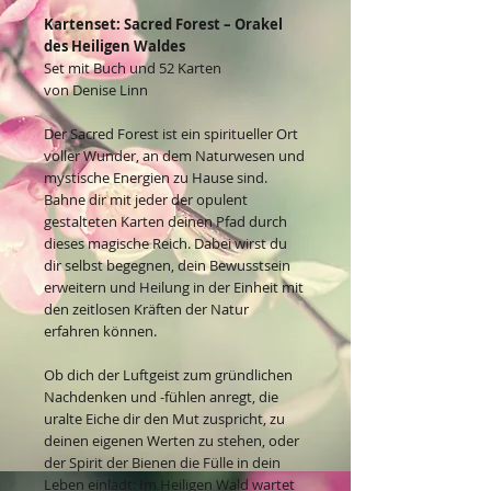
Kartenset: Sacred Forest – Orakel
des Heiligen Waldes
Set mit Buch und 52 Karten
von Denise Linn
Der Sacred Forest ist ein spiritueller Ort
voller Wunder, an dem Naturwesen und
mystische Energien zu Hause sind.
Bahne dir mit jeder der opulent
gestalteten Karten deinen Pfad durch
dieses magische Reich. Dabei wirst du
dir selbst begegnen, dein Bewusstsein
erweitern und Heilung in der Einheit mit
den zeitlosen Kräften der Natur
erfahren können.
Ob dich der Luftgeist zum gründlichen
Nachdenken und -fühlen anregt, die
uralte Eiche dir den Mut zuspricht, zu
deinen eigenen Werten zu stehen, oder
der Spirit der Bienen die Fülle in dein
Leben einlädt: Im Heiligen Wald wartet