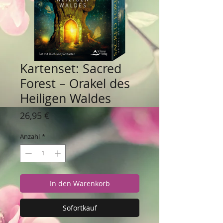
Kartenset: Sacred
Forest – Orakel des
Heiligen Waldes
Preis
26,95 €
Anzahl
*
In den Warenkorb
Sofortkauf