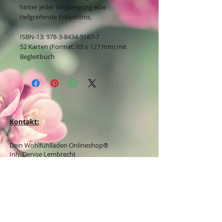
hinter jeder Wegbiegung eine
tiefgreifende Erkenntnis.
ISBN-13: 978-3-8434-9187-7
52 Karten (Format: 89 x 127 mm) mit
Begleitbuch
Kontakt:
Dein Wohlfühlladen Onlineshop®
Inh. Denise Lembrecht
E-Mail:
info@dein-wohlfuehlladen.de
​​​​​​​​​​​​​​​​​​​​Tel.:
0151 - 432 085 13
(WhatsApp)
Schreibe mir bitte vorzugsweise eine E-Mail.
Öffnungszeiten des Ladengeschäfts