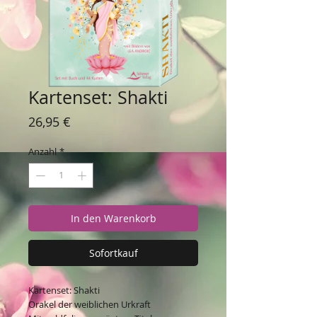
Kartenset: Shakti
Preis
26,95 €
Anzahl
*
In den Warenkorb
Sofortkauf
Kartenset: Shakti
Orakel der weiblichen Urkraft