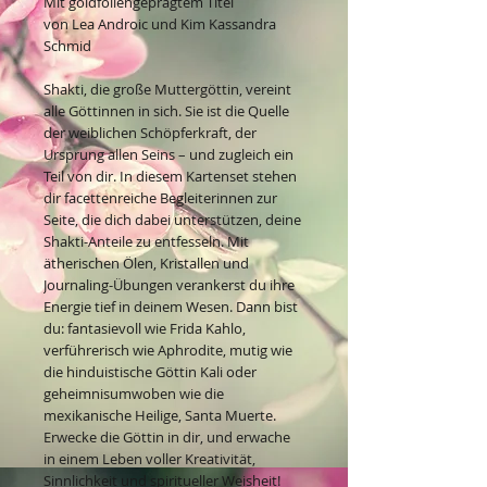
Mit goldfoliengeprägtem Titel
von Lea Androic und Kim Kassandra
Schmid
Shakti, die große Muttergöttin, vereint
alle Göttinnen in sich. Sie ist die Quelle
der weiblichen Schöpferkraft, der
Ursprung allen Seins – und zugleich ein
Teil von dir. In diesem Kartenset stehen
dir facettenreiche Begleiterinnen zur
Seite, die dich dabei unterstützen, deine
Shakti-Anteile zu entfesseln. Mit
ätherischen Ölen, Kristallen und
Journaling-Übungen verankerst du ihre
Energie tief in deinem Wesen. Dann bist
du: fantasievoll wie Frida Kahlo,
verführerisch wie Aphrodite, mutig wie
die hinduistische Göttin Kali oder
geheimnisumwoben wie die
mexikanische Heilige, Santa Muerte.
Erwecke die Göttin in dir, und erwache
in einem Leben voller Kreativität,
Sinnlichkeit und spiritueller Weisheit!