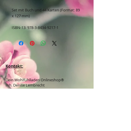
Set mit Buch und 44 Karten (Format: 89
x 127 mm)
ISBN-13: 978-3-8434-9217-1
Kontakt:
Dein Wohlfühlladen Onlineshop®
Inh. Denise Lembrecht
E-Mail:
info@dein-wohlfuehlladen.de
​​​​​​​​​​​​​​​​​​​​Tel.:
0151 - 432 085 13
(WhatsApp)
Schreibe mir bitte vorzugsweise eine E-Mail.
Öffnungszeiten des Ladengeschäfts
in der Feldschmiede 58 in Itzehoe: