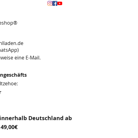
neshop®
hlladen.de
13 (WhatsApp)
weise eine E-Mail.
engeschäfts
Itzehoe:
r
innerhalb Deutschland ab
49,00€