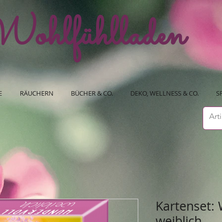
ohlfühlladen
E
RÄUCHERN
BÜCHER & CO.
DEKO, WELLNESS & CO.
S
Kartenset:
weiblich