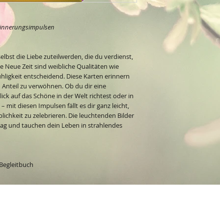
 Erinnerungsimpulsen
selbst die Liebe zuteilwerden, die du verdienst,
ie Neue Zeit sind weibliche Qualitäten wie
ühligkeit entscheidend. Diese Karten erinnern
n Anteil zu verwöhnen. Ob du dir eine
ck auf das Schöne in der Welt richtest oder in
 mit diesen Impulsen fällt es dir ganz leicht,
lichkeit zu zelebrieren. Die leuchtenden Bilder
ltag und tauchen dein Leben in strahlendes
 Begleitbuch