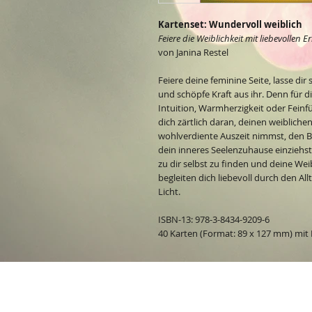
Kartenset: Wundervoll weiblich
Feiere die Weiblichkeit mit liebevollen
von Janina Restel
Feiere deine feminine Seite, lasse dir 
und schöpfe Kraft aus ihr. Denn für d
Intuition, Warmherzigkeit oder Feinf
dich zärtlich daran, deinen weibliche
wohlverdiente Auszeit nimmst, den Bli
dein inneres Seelenzuhause einziehst –
zu dir selbst zu finden und deine Weib
begleiten dich liebevoll durch den Al
Licht.
ISBN-13: 978-3-8434-9209-6
40 Karten (Format: 89 x 127 mm) mit