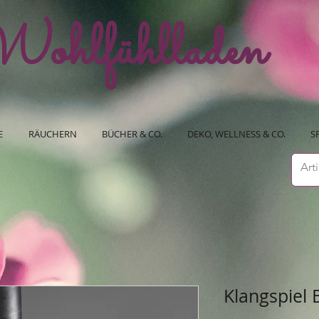
ohlfühlladen
E
RÄUCHERN
BÜCHER & CO.
DEKO, WELLNESS & CO.
S
Klangspiel