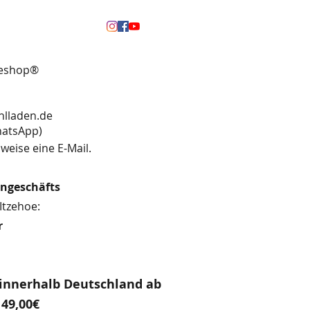
neshop®
hlladen.de
13 (WhatsApp)
weise eine E-Mail.
engeschäfts
Itzehoe:
r
innerhalb Deutschland ab
49,00€