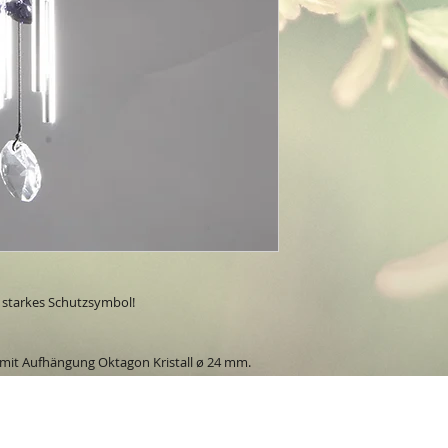
n starkes Schutzsymbol!
e, mit Aufhängung Oktagon Kristall ø 24 mm.