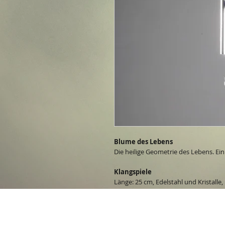
Blume des Lebens
Die heilige Geometrie des Lebens. Ei
Klangspiele
Länge: 25 cm, Edelstahl und Kristall