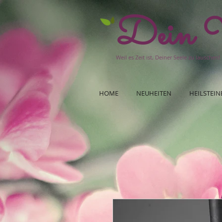
Dein W
Weil es Zeit ist, Deiner Seele zu lauschen!
HOME
NEUHEITEN
HEILSTEIN