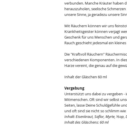
verbunden. Manche Kräuter haben die
herauszuholen, seelische Schmerzen 
unsere Sinne, ja geradezu unsere Sinn
Mit Räuchern können wir uns feinstoff
Krankheitsgeister können verjagt wer
Geschenk für uns Menschen und gera
Rauch geschieht jedesmal ein kleines
Die "Kraftvoll Räuchern" Räuchermis
verschiedenen Komponenten. In dieser
Harze vereint, die genau auf die ge
Inhalt der Gläschen 60 ml
Vergebung
Unterstützt uns dabei zu vergeben - 
Mitmenschen. Oft sind wir selbst uns
Seiten, lasse Deine Schuldgefühle und
und oft sind sie nicht so schlimm wie 
Inhalt: Eisenkraut, Saflor, Myrte, Ysop
Inhalt des Gläschens: 60 ml