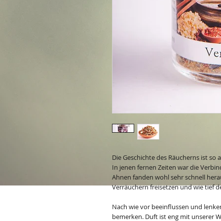
Die Geschichte des Räucherns ist so a
In jenen fernen Zeiten war die Verbi
Ahnen fanden wohl sehr schnell hera
Verräuchern freisetzen und wie tief d
Nach wie vor beeinflussen und lenken
bemerken. Duft ist eng mit unsere