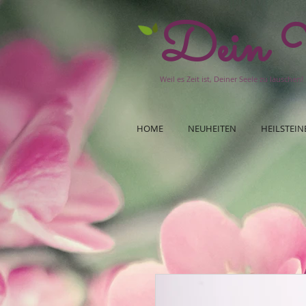
Dein W
Weil es Zeit ist, Deiner Seele zu lauschen!
HOME
NEUHEITEN
HEILSTEIN