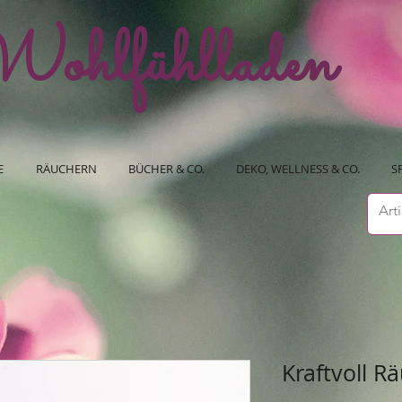
ohlfühlladen
E
RÄUCHERN
BÜCHER & CO.
DEKO, WELLNESS & CO.
S
Kraftvoll 