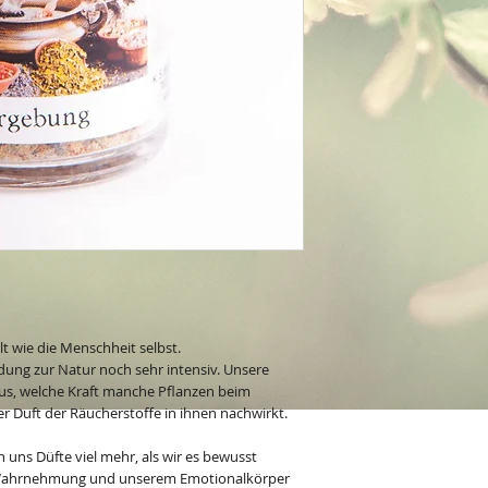
lt wie die Menschheit selbst.
ndung zur Natur noch sehr intensiv. Unsere
us, welche Kraft manche Pflanzen beim
er Duft der Räucherstoffe in ihnen nachwirkt.
 uns Düfte viel mehr, als wir es bewusst
r Wahrnehmung und unserem Emotionalkörper