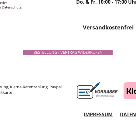
Do. & Fr. 10:00 - 17:00 Uh
ieder
um
Datenschutz
.
Versandkostenfrei 
BESTELLUNG / VERTRAG WIDERRUFEN
ung, Klarna-Ratenzahlung, Paypal,
itkarte
IMPRESSUM
DATE