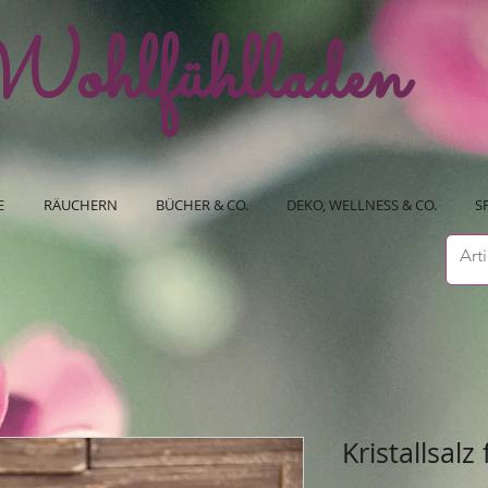
ohlfühlladen
E
RÄUCHERN
BÜCHER & CO.
DEKO, WELLNESS & CO.
S
Kristallsalz 