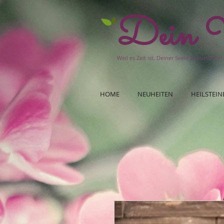
Dein W
Weil es Zeit ist, Deiner Seele zu lauschen!
HOME
NEUHEITEN
HEILSTEIN