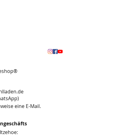
neshop®
hlladen.de
13 (WhatsApp)
weise eine E-Mail.
engeschäfts
Itzehoe: