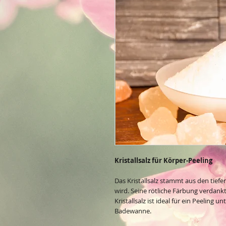
Kristallsalz für Körper-Peeling
Das Kristallsalz stammt aus den tief
wird. Seine rötliche Färbung verdankt
Kristallsalz ist ideal für ein Peeling 
Badewanne.