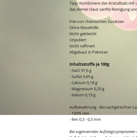
Tipp: Kombiniere das Kristallsalz mit
das deiner Haut sanfte Reinigung und 
Frei von chemischen Zusätzen
Ohne Rieselhilfe
Nicht gebleicht
Unjodiert
Nicht raffinert
Abgebaut in Pakistan
Inhaltsstoffe je 100g
- NaCl 97,6 g
- Sulfat 0,69 g
- Calcium 0,18 g
- Magnesium 0,20 g
- Kalium 0,19 g
Aufbewahrung - Bei sachgerechter La
- 100% rein
- fein 0,3 - 0,5 mm
Bei sogenannten Aufstiegssymptomen e