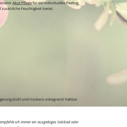
 unserer
Akut Pflege
für ein individuelles Peeling,
zusätzliche Feuchtigkeit bietet.
gerung (kühl und trocken) unbegrenzt haltbar.
mpfehle ich immer ein ausgiebiges Salzbad oder