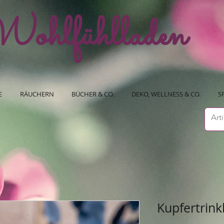
ohlfühlladen
E
RÄUCHERN
BÜCHER & CO.
DEKO, WELLNESS & CO.
S
Kupfertrin