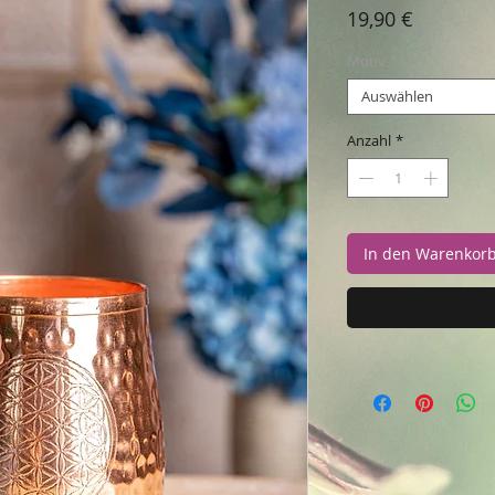
Preis
19,90 €
Motiv
*
Auswählen
Anzahl
*
In den Warenkor