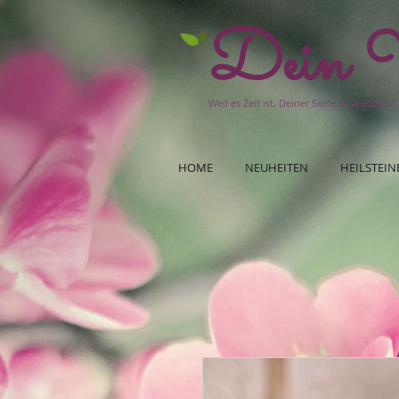
Dein W
Weil es Zeit ist, Deiner Seele zu lauschen!
HOME
NEUHEITEN
HEILSTEIN