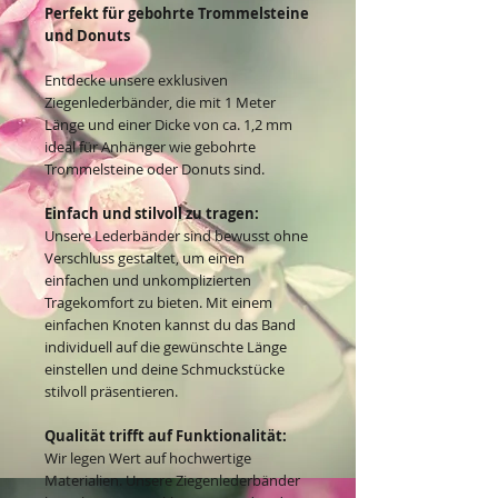
Perfekt für gebohrte Trommelsteine
und Donuts
Entdecke unsere exklusiven
Ziegenlederbänder, die mit 1 Meter
Länge und einer Dicke von ca. 1,2 mm
ideal für Anhänger wie gebohrte
Trommelsteine oder Donuts sind.
Einfach und stilvoll zu tragen:
Unsere Lederbänder sind bewusst ohne
Verschluss gestaltet, um einen
einfachen und unkomplizierten
Tragekomfort zu bieten. Mit einem
einfachen Knoten kannst du das Band
individuell auf die gewünschte Länge
einstellen und deine Schmuckstücke
stilvoll präsentieren.
Qualität trifft auf Funktionalität:
Wir legen Wert auf hochwertige
Materialien. Unsere Ziegenlederbänder