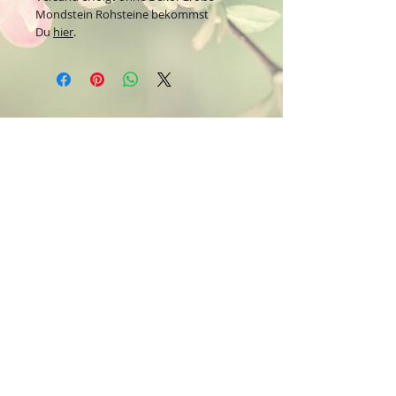
Mondstein Rohsteine bekommst
Du
hier
.
Kontakt:
Dein Wohlfühlladen Onlineshop®
Inh. Denise Lembrecht
E-Mail:
info@dein-wohlfuehlladen.de
​​​​​​​​​​​​​​​​​​​​Tel.:
0151 - 432 085 13
(WhatsApp)
Schreibe mir bitte vorzugsweise eine E-Mail.
Öffnungszeiten des Ladengeschäfts
in der Feldschmiede 58 in Itzehoe:
Do. & Fr. 10:00 - 17:00 Uhr