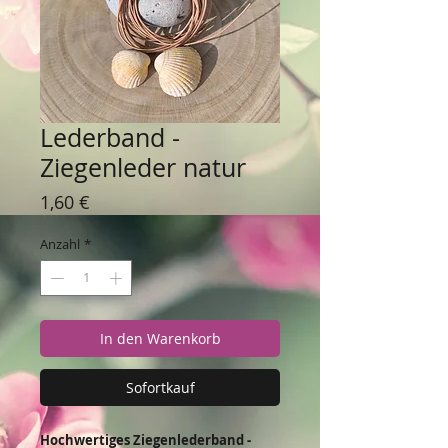
Lederband -
Ziegenleder natur
Preis
1,60 €
Anzahl
*
In den Warenkorb
Sofortkauf
Hochwertiges Ziegenlederband -