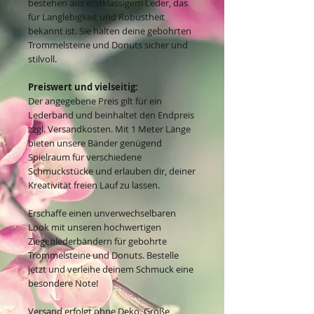
bestehen aus erstklassigem Leder, das
für Langlebigkeit und Robustheit
bekannt ist. Sie halten deine gebohrten
Trommelsteine und Donuts sicher und
stilvoll.
Preiswert und vielseitig:
Der angegebene Preis gilt für ein
Lederband und beinhaltet den Endpreis
zzgl. Versandkosten. Mit 1 Meter Länge
bieten unsere Bänder genügend
Spielraum für verschiedene
Schmuckstücke und erlauben dir, deiner
Kreativität freien Lauf zu lassen.
Erschaffe einen unverwechselbaren
Look mit unseren hochwertigen
Ziegenlederbändern für gebohrte
Trommelsteine und Donuts. Bestelle
jetzt und verleihe deinem Schmuck eine
besondere Note!
Versand erfolgt ohne Deko. Große