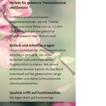
Perfekt für gebohrte Trommelsteine
und Donuts
Entdecke unsere exklusiven
Ziegenlederbänder, die mit 1 Meter
Länge und einer Dicke von ca. 1,2 mm
ideal für Anhänger wie gebohrte
Trommelsteine oder Donuts sind.
Einfach und stilvoll zu tragen:
Unsere Lederbänder sind bewusst ohne
Verschluss gestaltet, um einen
einfachen und unkomplizierten
Tragekomfort zu bieten. Mit einem
einfachen Knoten kannst du das Band
individuell auf die gewünschte Länge
einstellen und deine Schmuckstücke
stilvoll präsentieren.
Qualität trifft auf Funktionalität:
Wir legen Wert auf hochwertige
Materialien. Unsere Ziegenlederbänder