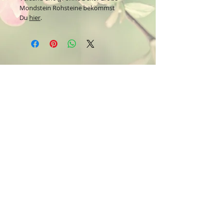
Mondstein Rohsteine bekommst
Du
hier
.
Kontakt:
Dein Wohlfühlladen Onlineshop®
Inh. Denise Lembrecht
E-Mail:
info@dein-wohlfuehlladen.de
​​​​​​​​​​​​​​​​​​​​Tel.:
0151 - 432 085 13
(WhatsApp)
Schreibe mir bitte vorzugsweise eine E-Mail.
Öffnungszeiten des Ladengeschäfts
in der Feldschmiede 58 in Itzehoe:
Do. & Fr. 10:00 - 17:00 Uhr