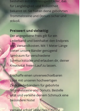
bestehen aus erstklassigem Leder, das
für Langlebigkeit und Robustheit
bekannt ist. Sie halten deine gebohrten
Trommelsteine und Donuts sicher und
stilvoll.
Preiswert und vielseitig:
Der angegebene Preis gilt für ein
Lederband und beinhaltet den Endpreis
zzgl. Versandkosten. Mit 1 Meter Länge
bieten unsere Bänder genügend
Spielraum für verschiedene
Schmuckstücke und erlauben dir, deiner
Kreativität freien Lauf zu lassen.
Erschaffe einen unverwechselbaren
Look mit unseren hochwertigen
Ziegenlederbändern für gebohrte
Trommelsteine und Donuts. Bestelle
jetzt und verleihe deinem Schmuck eine
besondere Note!
Versand erfolgt ohne Deko. Große