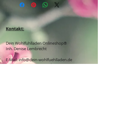
Kontakt:
Dein Wohlfühlladen Onlineshop®
Inh. Denise Lembrecht
E-Mail:
info@dein-wohlfuehlladen.de
​​​​​​​​​​​​​​​​​​​​Tel.:
0151 - 432 085 13
(WhatsApp)
Schreibe mir bitte vorzugsweise eine E-Mail.
Öffnungszeiten des Ladengeschäfts
in der Feldschmiede 58 in Itzehoe:
Do. & Fr. 10:00 - 17:00 Uhr
Versandkostenfrei innerhalb
Deutschland ab 49,00€