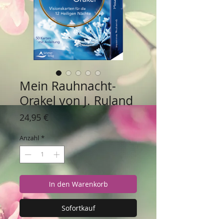
Mein Rauhnacht-
Orakel von J. Ruland
Preis
24,95 €
Anzahl
*
In den Warenkorb
Sofortkauf