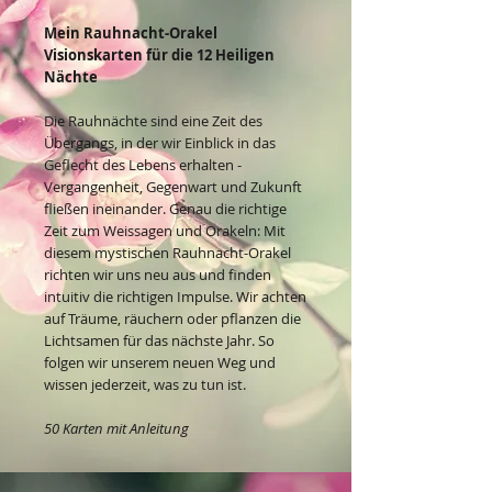
Mein Rauhnacht-Orakel
Visionskarten für die 12 Heiligen
Nächte
Die Rauhnächte sind eine Zeit des
Übergangs, in der wir Einblick in das
Geflecht des Lebens erhalten -
Vergangenheit, Gegenwart und Zukunft
fließen ineinander. Genau die richtige
Zeit zum Weissagen und Orakeln: Mit
diesem mystischen Rauhnacht-Orakel
richten wir uns neu aus und finden
intuitiv die richtigen Impulse. Wir achten
auf Träume, räuchern oder pflanzen die
Lichtsamen für das nächste Jahr. So
folgen wir unserem neuen Weg und
wissen jederzeit, was zu tun ist.
50 Karten mit Anleitung