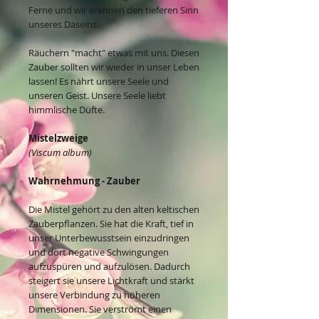
Ferne und wir erahnen den tieferen Sinn
unseres Daseins.
Räuchern "macht" etwas mit uns. Diesen
Zauber sollten wir wieder in unser Leben
lassen! Es nährt unsere Seele und
unseren Geist. Unsere Seele liebt
himmlische Düfte.
Mistelzweige
(Viscum album)
Wahrnehmung - Zauber
Die Mistel gehört zu den alten keltischen
Zauberpflanzen. Sie hat die Kraft, tief in
unser Unterbewusstsein einzudringen
und dort negative Schwingungen
aufzuspüren und aufzulösen. Dadurch
steigert sie unsere Lichtkraft und stärkt
unsere Verbindung zu höheren
Dimensionen. Sie verströmt einen