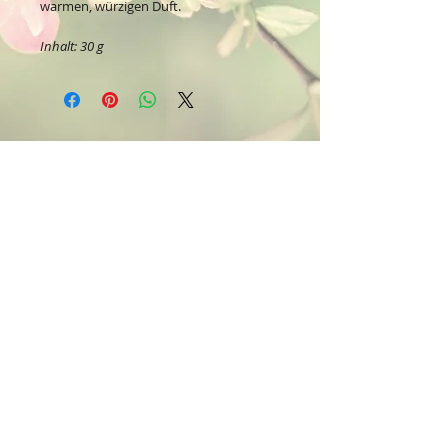
warmen, würzigen Duft.
Inhalt: 30 g
Kontakt:
Dein Wohlfühlladen Onlineshop®
Inh. Denise Lembrecht
E-Mail:
info@dein-wohlfuehlladen.de
​​​​​​​​​​​​​​​​​​​​Tel.:
0151 - 432 085 13
(WhatsApp)
Schreibe mir bitte vorzugsweise eine E-Mail.
Öffnungszeiten des Ladengeschäfts
in der Feldschmiede 58 in Itzehoe:
Do. & Fr. 10:00 - 17:00 Uhr