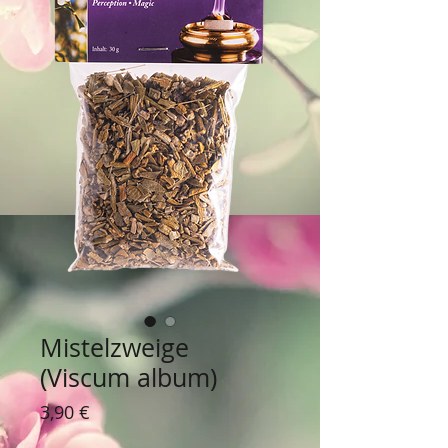
Mistelzweige
(Viscum album)
Preis
3,90 €