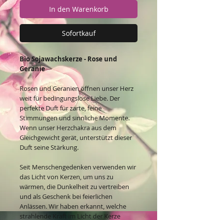
In den Warenkorb
Sofortkauf
Bio Sojawachskerze - Rose und
Geranie
Rosen und Geranien öffnen unser Herz
weit für bedingungslose Liebe. Der
perfekte Duft für zarte, feine
Stimmungen und sinnliche Momente.
Wenn unser Herzchakra aus dem
Gleichgewicht gerät, unterstützt dieser
Duft seine Stärkung.
Seit Menschengedenken verwenden wir
das Licht von Kerzen, um uns zu
wärmen, die Dunkelheit zu vertreiben
und als Geschenk bei feierlichen
Anlässen. Wir haben erkannt, welche
strahlende Kraft im Licht der Kerze