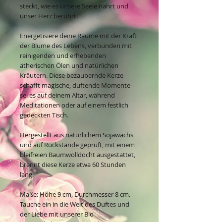
steckt, wie es unsere Seele nährt und
unser Herz berührt.
Energetisiere deine Räume mit der Kraft
der Blume des Lebens, verbunden mit
reinigenden und erhebenden
ätherischen Ölen und natürlichen
Kräutern. Diese bezaubernde Kerze
schafft magische, duftende Momente -
sei es auf deinem Altar, während
Meditationen oder auf einem festlich
gedeckten Tisch.
Hergestellt aus natürlichem Sojawachs
und auf Rückstände geprüft, mit einem
bleifreien Baumwolldocht ausgestattet,
brennt diese Kerze etwa 60 Stunden
lang.
Maße: Höhe 9 cm, Durchmesser 8 cm.
Tauche ein in die Welt des Duftes und
der Liebe mit unserer Bio