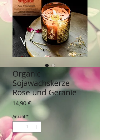
Organic
Sojawachskerze
Rose und Geranie
Preis
14,90 €
Anzahl
*