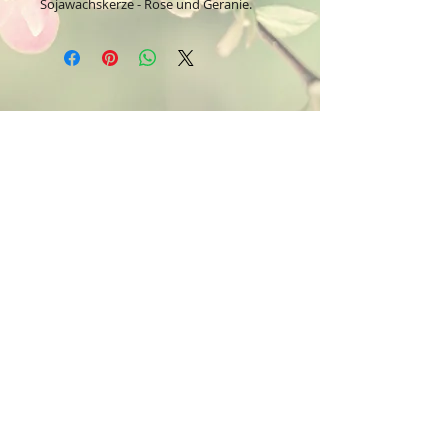
Sojawachskerze - Rose und Geranie.
Kontakt:
Dein Wohlfühlladen Onlineshop®
Inh. Denise Lembrecht
E-Mail:
info@dein-wohlfuehlladen.de
​​​​​​​​​​​​​​​​​​​​Tel.:
0151 - 432 085 13
(WhatsApp)
Schreibe mir bitte vorzugsweise eine E-Mail.
Öffnungszeiten des Ladengeschäfts
in der Feldschmiede 58 in Itzehoe:
Do. & Fr. 10:00 - 17:00 Uhr
Versandkostenfrei innerhalb