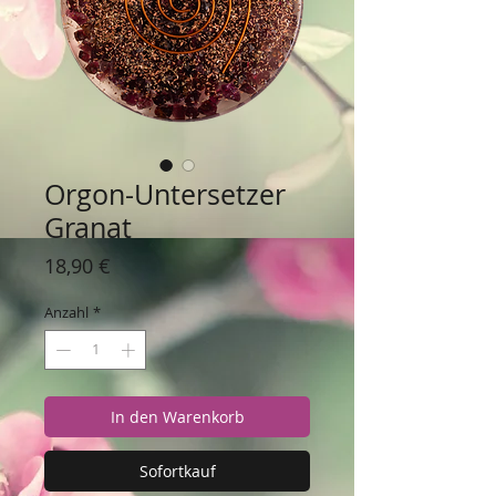
Orgon-Untersetzer
Granat
Preis
18,90 €
Anzahl
*
In den Warenkorb
Sofortkauf