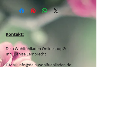
Kontakt:
Dein Wohlfühlladen Onlineshop®
Inh. Denise Lembrecht
E-Mail:
info@dein-wohlfuehlladen.de
​​​​​​​​​​​​​​​​​​​​Tel.:
0151 - 432 085 13
(WhatsApp)
Schreibe mir bitte vorzugsweise eine E-Mail.
Öffnungszeiten des Ladengeschäfts
in der Feldschmiede 58 in Itzehoe:
Do. & Fr. 10:00 - 17:00 Uhr
Versandkostenfrei innerhalb
Deutschland ab 49,00€