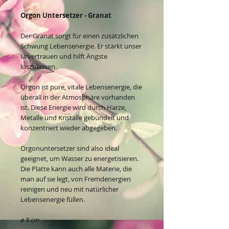
Orgon Untersetzer - Granat
Der Granat sorgt für einen zusätzlichen
Schwung Lebensenergie. Er stärkt unser
Urvertrauen und hilft Ängste
loszulassen.
Orgon ist pure, vitale Lebensenergie, die
überall in der Atmosphäre vorhanden
ist. Diese Energie wird durch Harze,
Metalle und Kristalle gebündelt und
konzentriert wieder abgegeben.
Orgonuntersetzer sind also ideal
geeignet, um Wasser zu energetisieren.
Die Platte kann auch alle Materie, die
man auf sie legt, von Fremdenergien
reinigen und neu mit natürlicher
Lebensenergie füllen.
ø 8 cm