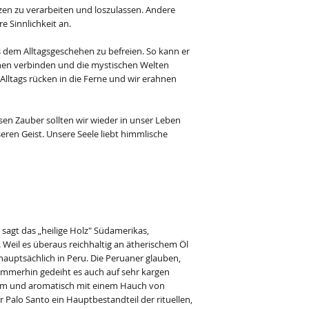
zen zu verarbeiten und loszulassen. Andere
e Sinnlichkeit an.
s dem Alltagsgeschehen zu befreien. So kann er
nen verbinden und die mystischen Welten
Alltags rücken in die Ferne und wir erahnen
en Zauber sollten wir wieder in unser Leben
eren Geist. Unsere Seele liebt himmlische
 sagt das „heilige Holz" Südamerikas,
. Weil es überaus reichhaltig an ätherischem Öl
t hauptsächlich in Peru. Die Peruaner glauben,
t immerhin gedeiht es auch auf sehr kargen
rm und aromatisch mit einem Hauch von
 Palo Santo ein Hauptbestandteil der rituellen,