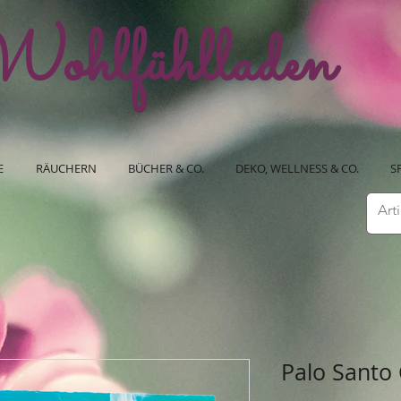
ohlfühlladen
E
RÄUCHERN
BÜCHER & CO.
DEKO, WELLNESS & CO.
S
Palo Santo