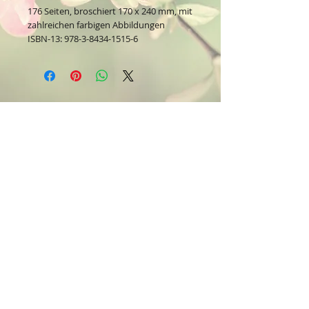
176 Seiten, broschiert 170 x 240 mm, mit
zahlreichen farbigen Abbildungen
ISBN-13: 978-3-8434-1515-6
Kontakt:
Dein Wohlfühlladen Onlineshop®
Inh. Denise Lembrecht
E-Mail:
info@dein-wohlfuehlladen.de
​​​​​​​​​​​​​​​​​​​​Tel.:
0151 - 432 085 13
(WhatsApp)
Schreibe mir bitte vorzugsweise eine E-Mail.
Öffnungszeiten des Ladengeschäfts
in der Feldschmiede 58 in Itzehoe:
Do. & Fr. 10:00 - 17:00 Uhr