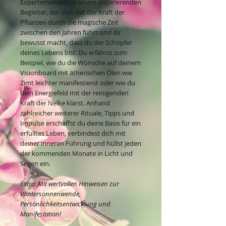
Expertenwissen zu einem inspirierenden
Begleiter, der dich mit der Kraft der
Pflanzen durch die magische Zeit
zwischen den Jahren führt und dir
bewusst macht, dass du der Schöpfer
deines Lebens bist. Du erfährst zum
Beispiel, wie du die Wünsche auf deinem
Visionboard mit ätherischen Ölen wie
Zimt leichter manifestierst oder wie du
dein Energiefeld mit der reinigenden
Kraft der Nelke klärst. Anhand
zahlreicher weiterer Rituale, Tipps und
Impulse erschaffst du deine Basis für ein
erfülltes Leben, verbindest dich mit
deiner inneren Führung und hüllst jeden
der kommenden Monate in Licht und
Segen ein.
Extra: Mit wertvollen Hinweisen zur
Wintersonnenwende,
Persönlichkeitsentwicklung und
Manifestation!