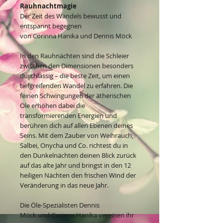
Rauhnachtmagie
Der Zeit des Wandels bewusst und
entspannt begegnen
von Corinna Hanika und Dennis Möck
In den Rauhnächten sind die Schleier
zwischen den Dimensionen besonders
durchlässig – die beste Zeit, um einen
tiefgreifenden Wandel zu erfahren. Die
feinen Schwingungen der ätherischen
Öle erhöhen dabei die
transformierenden Energien und
berühren dich auf allen Ebenen deines
Seins. Mit dem Zauber von Weihrauch,
Salbei, Onycha und Co. richtest du in
den Dunkelnächten deinen Blick zurück
auf das alte Jahr und bringst in den 12
heiligen Nächten den frischen Wind der
Veränderung in das neue Jahr.
Die Öle-Spezialisten Dennis
Möck und Corinna Hanika vereinen ihr